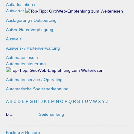
Aufladestation /
Aufwerter
Auslagerung / Outsourcing
Außer-Haus-Verpflegung
Ausweis
Ausweis- / Kartenverwaltung
Automatenleser /
Automatensteuerung
Automatenservice / Operating
Automatische Speisenerkennung
A
B
C
D
E
F
G
H
I
J
K
L
M
N
O
P
Q
R
S
T
U
V
W
X
Y
Z
B ...
Seitenanfang
Backup & Restore