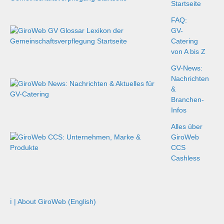
Startseite
FAQ:
GV-
Catering
von A bis Z
GV-News:
Nachrichten
&
Branchen-
Infos
Alles über
GiroWeb
CCS
Cashless
ℹ️ | About GiroWeb (English)