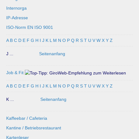
Internorga
IP-Adresse
ISO-Norm EN ISO 9001
A
B
C
D
E
F
G
H
I
J
K
L
M
N
O
P
Q
R
S
T
U
V
W
X
Y
Z
J ...
Seitenanfang
Job & Fit
A
B
C
D
E
F
G
H
I
J
K
L
M
N
O
P
Q
R
S
T
U
V
W
X
Y
Z
K ...
Seitenanfang
Kaffeebar / Cafeteria
Kantine / Betriebsrestaurant
Kartenleser