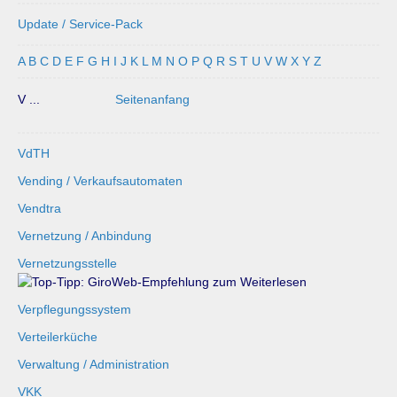
Update / Service-Pack
A
B
C
D
E
F
G
H
I
J
K
L
M
N
O
P
Q
R
S
T
U
V
W
X
Y
Z
V ...
Seitenanfang
VdTH
Vending / Verkaufsautomaten
Vendtra
Vernetzung / Anbindung
Vernetzungsstelle
Verpflegungssystem
Verteilerküche
Verwaltung / Administration
VKK