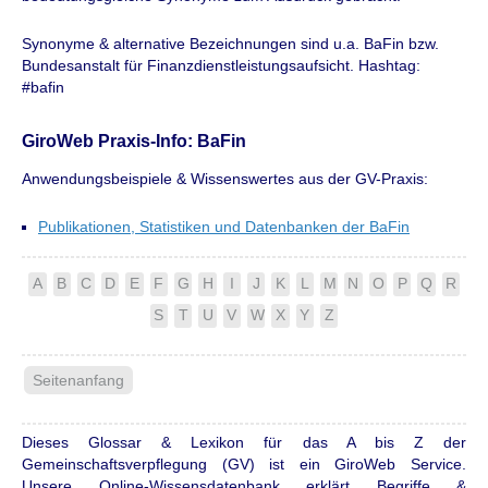
Synonyme & alternative Bezeichnungen sind u.a. BaFin bzw.
Bundesanstalt für Finanzdienstleistungsaufsicht. Hashtag:
#bafin
GiroWeb Praxis-Info: BaFin
Anwendungsbeispiele & Wissenswertes aus der GV-Praxis:
Publikationen, Statistiken und Datenbanken der BaFin
A
B
C
D
E
F
G
H
I
J
K
L
M
N
O
P
Q
R
S
T
U
V
W
X
Y
Z
Seitenanfang
Dieses Glossar & Lexikon für das A bis Z der
Gemeinschaftsverpflegung (GV) ist ein GiroWeb Service.
Unsere Online-Wissensdatenbank erklärt Begriffe &