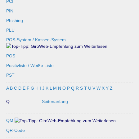
PCI
PIN
Phishing
PLU
POS-System / Kassen-System
POS
Positivliste / Weiße Liste
PST
A
B
C
D
E
F
G
H
I
J
K
L
M
N
O
P
Q
R
S
T
U
V
W
X
Y
Z
Q ...
Seitenanfang
QM
QR-Code