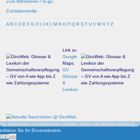
Zum Mitnehmen / to-go
Zutrittskontrolle
A
B
C
D
E
F
G
H
I
J
K
L
M
N
O
P
Q
R
S
T
U
V
W
X
Y
Z
Link zu
Google
Maps:
GV
Glossar
&
Lexikon
Wir verwenden nur funktionale Cookies. Durch die Website-Nutzung
erklären Sie Ihr Einverständnis.
O.K.
Info