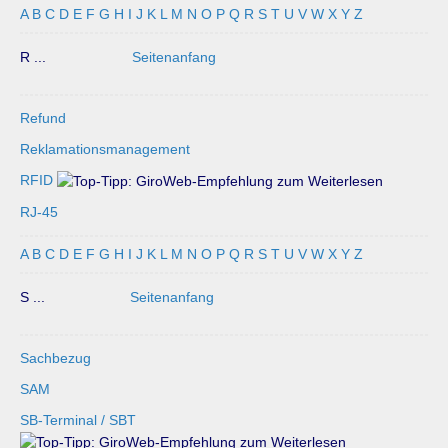
A
B
C
D
E
F
G
H
I
J
K
L
M
N
O
P
Q
R
S
T
U
V
W
X
Y
Z
R ...
Seitenanfang
Refund
Reklamationsmanagement
RFID
RJ-45
A
B
C
D
E
F
G
H
I
J
K
L
M
N
O
P
Q
R
S
T
U
V
W
X
Y
Z
S ...
Seitenanfang
Sachbezug
SAM
SB-Terminal / SBT