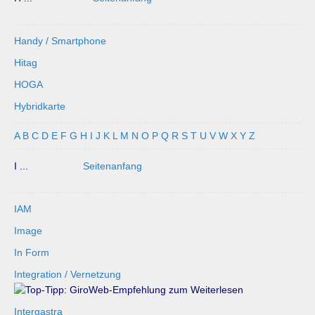
Handy / Smartphone
Hitag
HOGA
Hybridkarte
A
B
C
D
E
F
G
H
I
J
K
L
M
N
O
P
Q
R
S
T
U
V
W
X
Y
Z
I ...
Seitenanfang
IAM
Image
In Form
Integration / Vernetzung
Intergastra