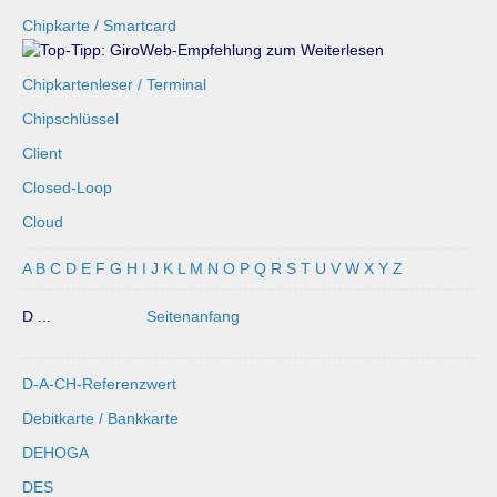
Chipkarte / Smartcard
Chipkartenleser / Terminal
Chipschlüssel
Client
Closed-Loop
Cloud
A
B
C
D
E
F
G
H
I
J
K
L
M
N
O
P
Q
R
S
T
U
V
W
X
Y
Z
D ...
Seitenanfang
D-A-CH-Referenzwert
Debitkarte / Bankkarte
DEHOGA
DES