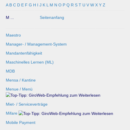
A
B
C
D
E
F
G
H
I
J
K
L
M
N
O
P
Q
R
S
T
U
V
W
X
Y
Z
M ...
Seitenanfang
Maestro
Manager- / Management-System
Mandantenfähigkeit
Maschinelles Lernen (ML)
MDB
Mensa / Kantine
Menue / Menü
Miet- / Serviceverträge
Mifare
Mobile Payment