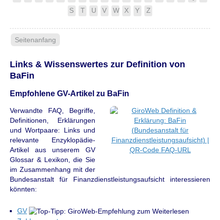
S
T
U
V
W
X
Y
Z
Seitenanfang
Links & Wissenswertes zur Definition von
BaFin
Empfohlene GV-Artikel zu BaFin
Verwandte FAQ, Begriffe,
Definitionen, Erklärungen
und Wortpaare: Links und
relevante Enzyklopädie-
Artikel aus unserem GV
Glossar & Lexikon, die Sie
im Zusammenhang mit der
Bundesanstalt für Finanzdienstleistungsaufsicht interessieren
könnten:
GV