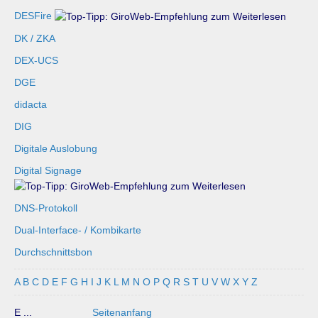
DESFire
DK / ZKA
DEX-UCS
DGE
didacta
DIG
Digitale Auslobung
Digital Signage
DNS-Protokoll
Dual-Interface- / Kombikarte
Durchschnittsbon
A
B
C
D
E
F
G
H
I
J
K
L
M
N
O
P
Q
R
S
T
U
V
W
X
Y
Z
E ...
Seitenanfang