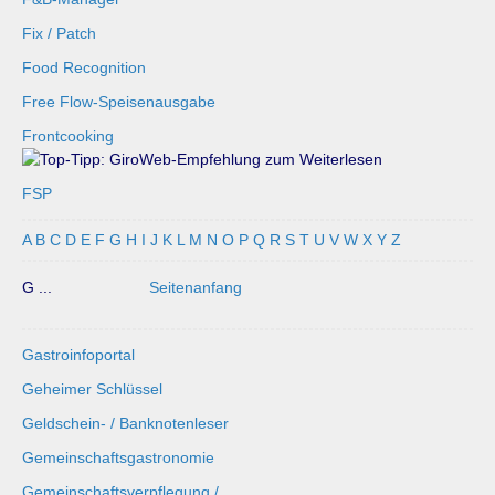
Fix / Patch
Food Recognition
Free Flow-Speisenausgabe
Frontcooking
FSP
A
B
C
D
E
F
G
H
I
J
K
L
M
N
O
P
Q
R
S
T
U
V
W
X
Y
Z
G ...
Seitenanfang
Gastroinfoportal
Geheimer Schlüssel
Geldschein- / Banknotenleser
Gemeinschaftsgastronomie
Gemeinschaftsverpflegung /