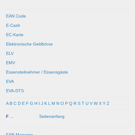
EAN Code
E-Cash
EC-Karte
Elektronische Geldbörse
ELV
EMV
Essensteilnehmer / Essensgäste
EVA
EVA-DTS
A
B
C
D
E
F
G
H
I
J
K
L
M
N
O
P
Q
R
S
T
U
V
W
X
Y
Z
F ...
Seitenanfang
F&B-Manager