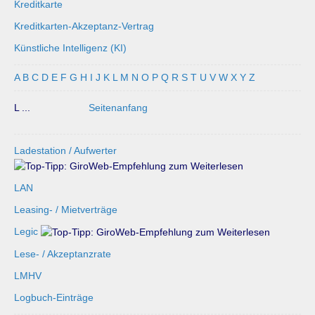
Kreditkarte
Kreditkarten-Akzeptanz-Vertrag
Künstliche Intelligenz (KI)
A
B
C
D
E
F
G
H
I
J
K
L
M
N
O
P
Q
R
S
T
U
V
W
X
Y
Z
L ...
Seitenanfang
Ladestation / Aufwerter
LAN
Leasing- / Mietverträge
Legic
Lese- / Akzeptanzrate
LMHV
Logbuch-Einträge