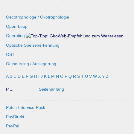
Oecotrophologe / Ökotrophologie
Open-Loop
Operating
Optische Speisenerkennung
OST
Outsourcing / Auslagerung
A
B
C
D
E
F
G
H
I
J
K
L
M
N
O
P
Q
R
S
T
U
V
W
X
Y
Z
P ...
Seitenanfang
Patch / Service-Pack
PayDirekt
PayPal