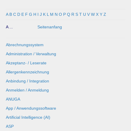
A
B
C
D
E
F
G
H
I
J
K
L
M
N
O
P
Q
R
S
T
U
V
W
X
Y
Z
A ...
Seitenanfang
Abrechnungssystem
Administration / Verwaltung
Akzeptanz- / Leserate
Allergenkennzeichnung
Anbindung / Integration
Anmelden / Anmeldung
ANUGA
App / Anwendungssoftware
Artificial Intelligence (AI)
ASP