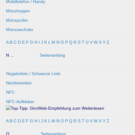
Mobiltelefon / Handy
Münzhopper
Münzprüfer
Münzwechsler
A
B
C
D
E
F
G
H
I
J
K
L
M
N
O
P
Q
R
S
T
U
V
W
X
Y
Z
N ...
Seitenanfang
Negativliste / Schwarze Liste
Netzbetreiber
NFC
NFC-Aufkleber
A
B
C
D
E
F
G
H
I
J
K
L
M
N
O
P
Q
R
S
T
U
V
W
X
Y
Z
O ...
Seitenanfang