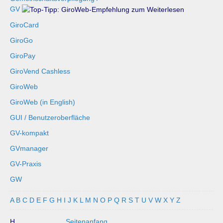
GV
GiroCard
GiroGo
GiroPay
GiroVend Cashless
GiroWeb
GiroWeb (in English)
GUI / Benutzeroberfläche
GV-kompakt
GVmanager
GV-Praxis
GW
A
B
C
D
E
F
G
H
I
J
K
L
M
N
O
P
Q
R
S
T
U
V
W
X
Y
Z
H ...
Seitenanfang