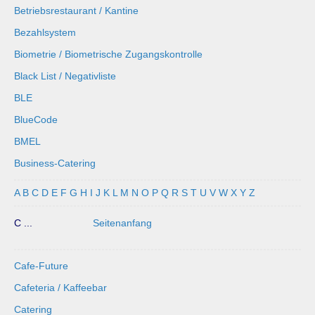
Betriebsrestaurant / Kantine
Bezahlsystem
Biometrie / Biometrische Zugangskontrolle
Black List / Negativliste
BLE
BlueCode
BMEL
Business-Catering
A
B
C
D
E
F
G
H
I
J
K
L
M
N
O
P
Q
R
S
T
U
V
W
X
Y
Z
C ...
Seitenanfang
Cafe-Future
Cafeteria / Kaffeebar
Catering