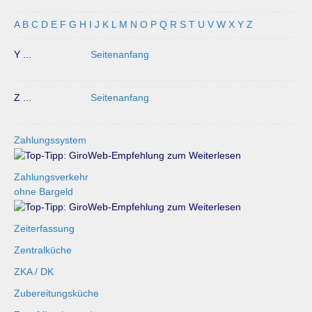
A
B
C
D
E
F
G
H
I
J
K
L
M
N
O
P
Q
R
S
T
U
V
W
X
Y
Z
Y ...
Seitenanfang
Z ...
Seitenanfang
Zahlungssystem
Zahlungsverkehr
ohne Bargeld
Zeiterfassung
Zentralküche
ZKA / DK
Zubereitungsküche