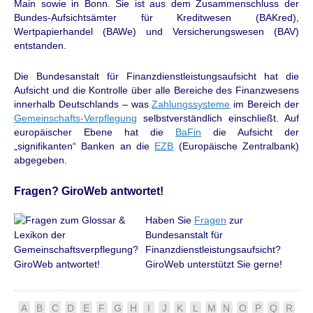
Main sowie in Bonn. Sie ist aus dem Zusammenschluss der
Bundes-Aufsichtsämter für Kreditwesen (BAKred),
Wertpapierhandel (BAWe) und Versicherungswesen (BAV)
entstanden.
Die Bundesanstalt für Finanzdienstleistungsaufsicht hat die
Aufsicht und die Kontrolle über
alle Bereiche des Finanzwesens
innerhalb Deutschlands – was
Zahlungssysteme
im Bereich der
Gemeinschafts-Verpflegung
selbstverständlich einschließt. Auf
europäischer Ebene hat die
BaFin
die Aufsicht der
„signifikanten“ Banken an die
EZB
(Europäische Zentralbank)
abgegeben.
Fragen? GiroWeb antwortet!
Haben Sie
Fragen
zur
Bundesanstalt für
Finanzdienstleistungsaufsicht?
GiroWeb unterstützt Sie gerne!
A
B
C
D
E
F
G
H
I
J
K
L
M
N
O
P
Q
R