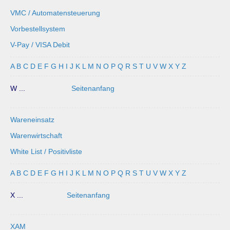
VMC / Automatensteuerung
Vorbestellsystem
V-Pay / VISA Debit
A
B
C
D
E
F
G
H
I
J
K
L
M
N
O
P
Q
R
S
T
U
V
W
X
Y
Z
W ...
Seitenanfang
Wareneinsatz
Warenwirtschaft
White List / Positivliste
A
B
C
D
E
F
G
H
I
J
K
L
M
N
O
P
Q
R
S
T
U
V
W
X
Y
Z
X ...
Seitenanfang
XAM