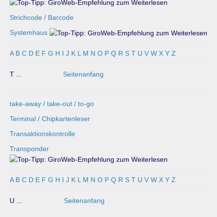
Strichcode / Barcode
Systemhaus
A
B
C
D
E
F
G
H
I
J
K
L
M
N
O
P
Q
R
S
T
U
V
W
X
Y
Z
T ...
Seitenanfang
take-away / take-out / to-go
Terminal / Chipkartenleser
Transaktionskontrolle
Transponder
A
B
C
D
E
F
G
H
I
J
K
L
M
N
O
P
Q
R
S
T
U
V
W
X
Y
Z
U ...
Seitenanfang