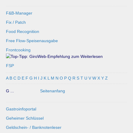
F&B-Manager
Fix / Patch
Food Recognition
Free Flow-Speisenausgabe
Frontcooking
FSP
A
B
C
D
E
F
G
H
I
J
K
L
M
N
O
P
Q
R
S
T
U
V
W
X
Y
Z
G ...
Seitenanfang
Gastroinfoportal
Geheimer Schlüssel
Geldschein- / Banknotenleser