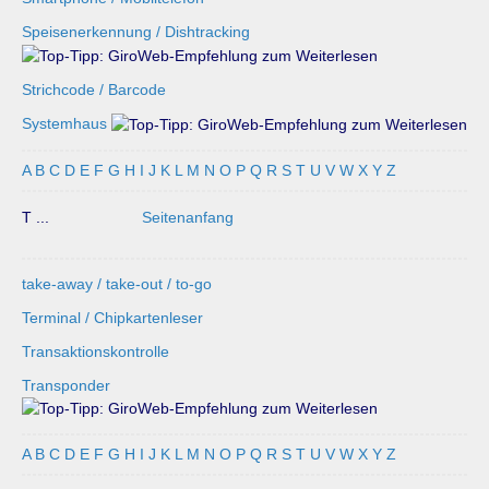
Speisenerkennung / Dishtracking
Strichcode / Barcode
Systemhaus
A
B
C
D
E
F
G
H
I
J
K
L
M
N
O
P
Q
R
S
T
U
V
W
X
Y
Z
T ...
Seitenanfang
take-away / take-out / to-go
Terminal / Chipkartenleser
Transaktionskontrolle
Transponder
A
B
C
D
E
F
G
H
I
J
K
L
M
N
O
P
Q
R
S
T
U
V
W
X
Y
Z