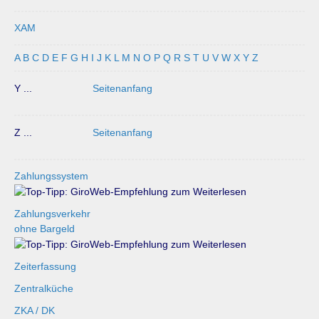
XAM
A
B
C
D
E
F
G
H
I
J
K
L
M
N
O
P
Q
R
S
T
U
V
W
X
Y
Z
Y ...
Seitenanfang
Z ...
Seitenanfang
Zahlungssystem
Zahlungsverkehr
ohne Bargeld
Zeiterfassung
Zentralküche
ZKA / DK