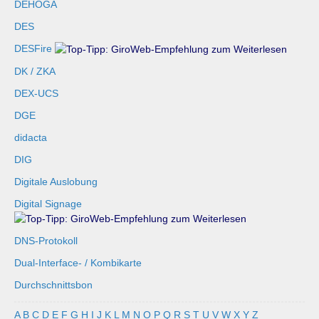
DEHOGA
DES
DESFire
DK / ZKA
DEX-UCS
DGE
didacta
DIG
Digitale Auslobung
Digital Signage
DNS-Protokoll
Dual-Interface- / Kombikarte
Durchschnittsbon
A
B
C
D
E
F
G
H
I
J
K
L
M
N
O
P
Q
R
S
T
U
V
W
X
Y
Z