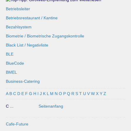
Betriebsleiter
Betriebsrestaurant / Kantine
Bezahlsystem
Biometrie / Biometrische Zugangskontrolle
Black List / Negativliste
BLE
BlueCode
BMEL
Business-Catering
A
B
C
D
E
F
G
H
I
J
K
L
M
N
O
P
Q
R
S
T
U
V
W
X
Y
Z
C ...
Seitenanfang
Cafe-Future