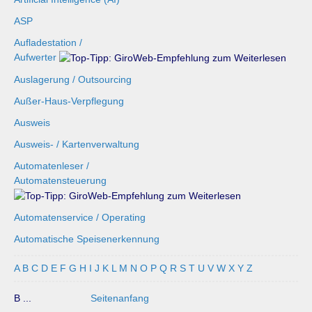
ASP
Aufladestation /
Aufwerter
Auslagerung / Outsourcing
Außer-Haus-Verpflegung
Ausweis
Ausweis- / Kartenverwaltung
Automatenleser /
Automatensteuerung
Automatenservice / Operating
Automatische Speisenerkennung
A
B
C
D
E
F
G
H
I
J
K
L
M
N
O
P
Q
R
S
T
U
V
W
X
Y
Z
B ...
Seitenanfang