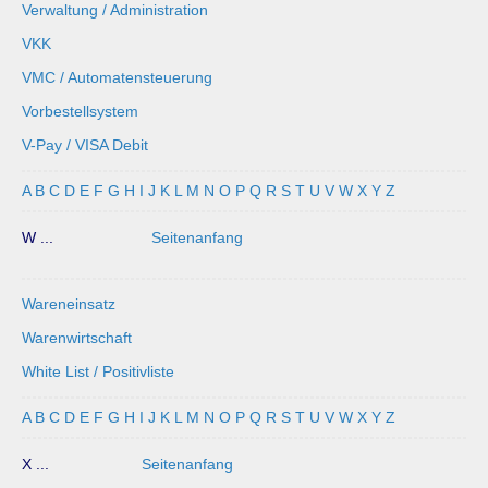
Verwaltung / Administration
VKK
VMC / Automatensteuerung
Vorbestellsystem
V-Pay / VISA Debit
A
B
C
D
E
F
G
H
I
J
K
L
M
N
O
P
Q
R
S
T
U
V
W
X
Y
Z
W ...
Seitenanfang
Wareneinsatz
Warenwirtschaft
White List / Positivliste
A
B
C
D
E
F
G
H
I
J
K
L
M
N
O
P
Q
R
S
T
U
V
W
X
Y
Z
X ...
Seitenanfang