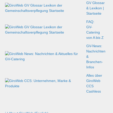
GV Glossar
& Lexikon |
Startseite
FAQ:
GV-
Catering
von A bis Z
GV-News:
Nachrichten
&
Branchen-
Infos
Alles über
GiroWeb
CCS
Cashless