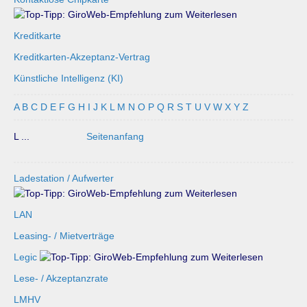
Kreditkarte
Kreditkarten-Akzeptanz-Vertrag
Künstliche Intelligenz (KI)
A
B
C
D
E
F
G
H
I
J
K
L
M
N
O
P
Q
R
S
T
U
V
W
X
Y
Z
L ...
Seitenanfang
Ladestation / Aufwerter
LAN
Leasing- / Mietverträge
Legic
Lese- / Akzeptanzrate
LMHV