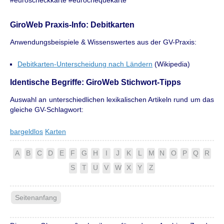
#euroscheckkarte #eurochequekarte
GiroWeb Praxis-Info: Debitkarten
Anwendungsbeispiele & Wissenswertes aus der GV-Praxis:
Debitkarten-Unterscheidung nach Ländern
(Wikipedia)
Identische Begriffe: GiroWeb Stichwort-Tipps
Auswahl an unterschiedlichen lexikalischen Artikeln rund um das
gleiche GV-Schlagwort:
bargeldlos
Karten
A
B
C
D
E
F
G
H
I
J
K
L
M
N
O
P
Q
R
S
T
U
V
W
X
Y
Z
Seitenanfang