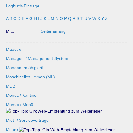
Logbuch-Einträge
A
B
C
D
E
F
G
H
I
J
K
L
M
N
O
P
Q
R
S
T
U
V
W
X
Y
Z
M ...
Seitenanfang
Maestro
Manager- / Management-System
Mandantenfähigkeit
Maschinelles Lernen (ML)
MDB
Mensa / Kantine
Menue / Menü
Miet- / Serviceverträge
Mifare