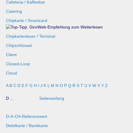
Cafeteria / Kaffeebar
Catering
Chipkarte / Smartcard
Chipkartenleser / Terminal
Chipschlüssel
Client
Closed-Loop
Cloud
A
B
C
D
E
F
G
H
I
J
K
L
M
N
O
P
Q
R
S
T
U
V
W
X
Y
Z
D ...
Seitenanfang
D-A-CH-Referenzwert
Debitkarte / Bankkarte