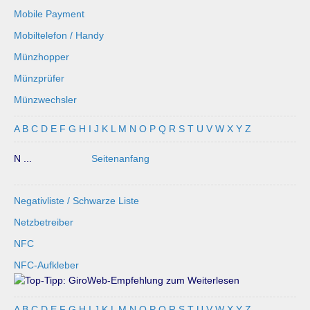
Mobile Payment
Mobiltelefon / Handy
Münzhopper
Münzprüfer
Münzwechsler
A
B
C
D
E
F
G
H
I
J
K
L
M
N
O
P
Q
R
S
T
U
V
W
X
Y
Z
N ...
Seitenanfang
Negativliste / Schwarze Liste
Netzbetreiber
NFC
NFC-Aufkleber
A
B
C
D
E
F
G
H
I
J
K
L
M
N
O
P
Q
R
S
T
U
V
W
X
Y
Z