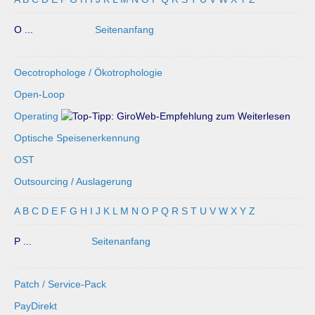
O ...
Seitenanfang
Oecotrophologe / Ökotrophologie
Open-Loop
Operating
Optische Speisenerkennung
OST
Outsourcing / Auslagerung
A
B
C
D
E
F
G
H
I
J
K
L
M
N
O
P
Q
R
S
T
U
V
W
X
Y
Z
P ...
Seitenanfang
Patch / Service-Pack
PayDirekt