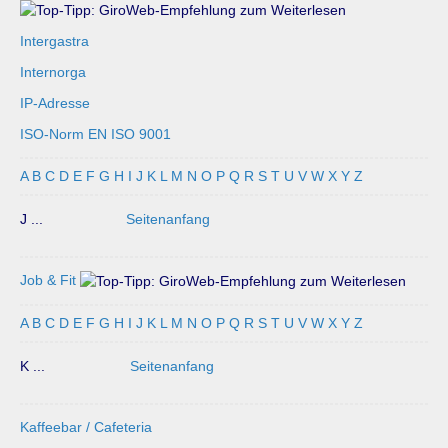
Intergastra
Internorga
IP-Adresse
ISO-Norm EN ISO 9001
A
B
C
D
E
F
G
H
I
J
K
L
M
N
O
P
Q
R
S
T
U
V
W
X
Y
Z
J ...
Seitenanfang
Job & Fit
A
B
C
D
E
F
G
H
I
J
K
L
M
N
O
P
Q
R
S
T
U
V
W
X
Y
Z
K ...
Seitenanfang
Kaffeebar / Cafeteria