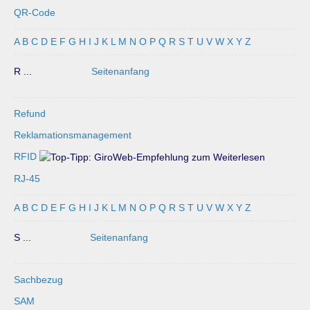
QR-Code
A
B
C
D
E
F
G
H
I
J
K
L
M
N
O
P
Q
R
S
T
U
V
W
X
Y
Z
R ...
Seitenanfang
Refund
Reklamationsmanagement
RFID
RJ-45
A
B
C
D
E
F
G
H
I
J
K
L
M
N
O
P
Q
R
S
T
U
V
W
X
Y
Z
S ...
Seitenanfang
Sachbezug
SAM