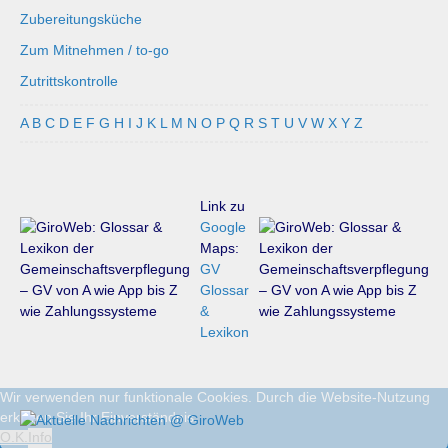
Zubereitungsküche
Zum Mitnehmen / to-go
Zutrittskontrolle
A
B
C
D
E
F
G
H
I
J
K
L
M
N
O
P
Q
R
S
T
U
V
W
X
Y
Z
Link zu
Google
Maps:
GV
Glossar
&
Lexikon
Wir verwenden nur funktionale Cookies. Durch die Website-Nutzung
erklären Sie Ihr Einverständnis.
O.K.
Info