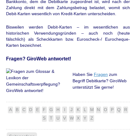
Bankkonto, dem die Debitkarte zugeordnet ist, wird nach der
Zahlung direkt mit dem Zahlungsbetrag belastet, womit sich
Debit-Karten wesentlich von Kredit-Karten unterscheiden.
Bisweilen werden Debit-Karten – im wesentlichen aus
historischen Verwendungsgründen – auch noch (heute
fälschlich) als Scheckkarten bzw. Euroscheck-/ Eurocheque-
Karten bezeichnet.
Fragen? GiroWeb antwortet!
Haben Sie
Fragen
zum
Begriff Debitkarte? GiroWeb
unterstützt Sie gerne!
A
B
C
D
E
F
G
H
I
J
K
L
M
N
O
P
Q
R
S
T
U
V
W
X
Y
Z