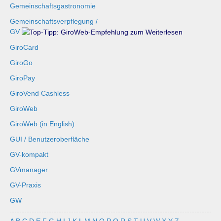
Gemeinschaftsgastronomie
Gemeinschaftsverpflegung /
GV
GiroCard
GiroGo
GiroPay
GiroVend Cashless
GiroWeb
GiroWeb (in English)
GUI / Benutzeroberfläche
GV-kompakt
GVmanager
GV-Praxis
GW
A
B
C
D
E
F
G
H
I
J
K
L
M
N
O
P
Q
R
S
T
U
V
W
X
Y
Z