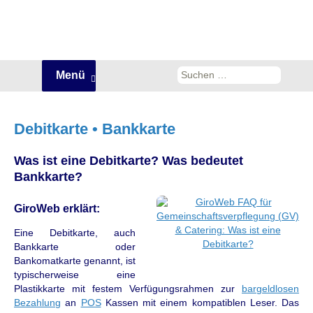
Zum
Suchen
Menü
Inhalt
nach:
springen
Debitkarte • Bankkarte
Was ist eine Debitkarte? Was bedeutet
Bankkarte?
GiroWeb erklärt:
Eine Debitkarte, auch
Bankkarte oder
Bankomatkarte genannt, ist
typischerweise eine
Plastikkarte mit festem Verfügungsrahmen zur
bargeldlosen
Bezahlung
an
POS
Kassen mit einem kompatiblen Leser. Das