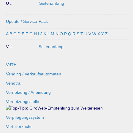
U ...
Seitenanfang
Update / Service-Pack
A
B
C
D
E
F
G
H
I
J
K
L
M
N
O
P
Q
R
S
T
U
V
W
X
Y
Z
V ...
Seitenanfang
VdTH
Vending / Verkaufsautomaten
Vendtra
Vernetzung / Anbindung
Vernetzungsstelle
Verpflegungssystem
Verteilerküche