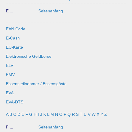
E ...
Seitenanfang
EAN Code
E-Cash
EC-Karte
Elektronische Geldbörse
ELV
EMV
Essensteilnehmer / Essensgäste
EVA
EVA-DTS
A
B
C
D
E
F
G
H
I
J
K
L
M
N
O
P
Q
R
S
T
U
V
W
X
Y
Z
F ...
Seitenanfang