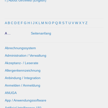
ℹ️ | About GiroWeb (English)
A
B
C
D
E
F
G
H
I
J
K
L
M
N
O
P
Q
R
S
T
U
V
W
X
Y
Z
A ...
Seitenanfang
Abrechnungssystem
Administration / Verwaltung
Akzeptanz- / Leserate
Allergenkennzeichnung
Anbindung / Integration
Anmelden / Anmeldung
ANUGA
App / Anwendungssoftware
Artificial Intelligence (AI)