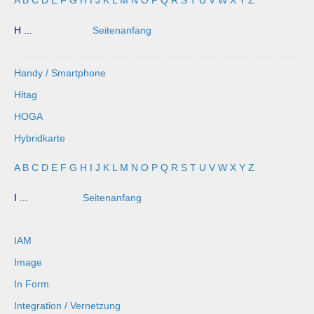
H ...
Seitenanfang
Handy / Smartphone
Hitag
HOGA
Hybridkarte
A
B
C
D
E
F
G
H
I
J
K
L
M
N
O
P
Q
R
S
T
U
V
W
X
Y
Z
I ...
Seitenanfang
IAM
Image
In Form
Integration / Vernetzung