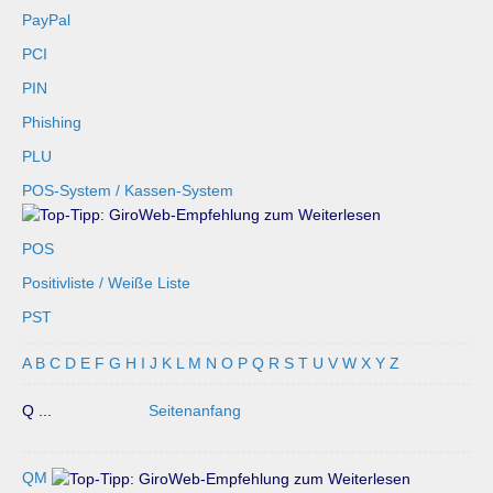
PayPal
PCI
PIN
Phishing
PLU
POS-System / Kassen-System
POS
Positivliste / Weiße Liste
PST
A
B
C
D
E
F
G
H
I
J
K
L
M
N
O
P
Q
R
S
T
U
V
W
X
Y
Z
Q ...
Seitenanfang
QM