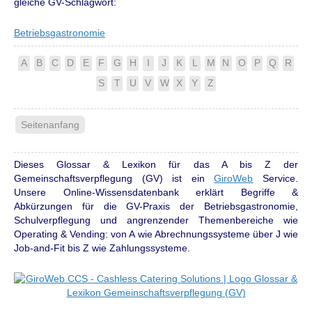
gleiche GV-Schlagwort:
Betriebsgastronomie
A
B
C
D
E
F
G
H
I
J
K
L
M
N
O
P
Q
R
S
T
U
V
W
X
Y
Z
Seitenanfang
Dieses Glossar & Lexikon für das A bis Z der
Gemeinschaftsverpflegung (GV) ist ein
GiroWeb
Service.
Unsere Online-Wissensdatenbank erklärt Begriffe &
Abkürzungen für die GV-Praxis der Betriebsgastronomie,
Schulverpflegung und angrenzender Themenbereiche wie
Operating & Vending: von A wie Abrechnungssysteme über J wie
Job-and-Fit bis Z wie Zahlungssysteme.