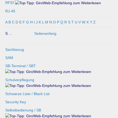
RFID
RJ-45
A
B
C
D
E
F
G
H
I
J
K
L
M
N
O
P
Q
R
S
T
U
V
W
X
Y
Z
S ...
Seitenanfang
Sachbezug
SAM
SB-Terminal / SBT
Schulverpflegung
Schwarze Liste / Black List
Security Key
Selbstbedienung / SB