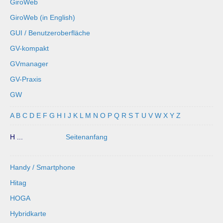
GiroWeb
GiroWeb (in English)
GUI / Benutzeroberfläche
GV-kompakt
GVmanager
GV-Praxis
GW
A
B
C
D
E
F
G
H
I
J
K
L
M
N
O
P
Q
R
S
T
U
V
W
X
Y
Z
H ...
Seitenanfang
Handy / Smartphone
Hitag
HOGA
Hybridkarte