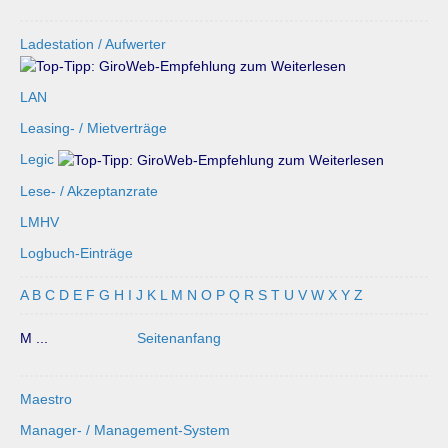
Ladestation / Aufwerter
LAN
Leasing- / Mietverträge
Legic
Lese- / Akzeptanzrate
LMHV
Logbuch-Einträge
A
B
C
D
E
F
G
H
I
J
K
L
M
N
O
P
Q
R
S
T
U
V
W
X
Y
Z
M ...
Seitenanfang
Maestro
Manager- / Management-System