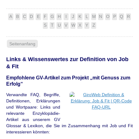
A
B
C
D
E
F
G
H
I
J
K
L
M
N
O
P
Q
R
S
T
U
V
W
X
Y
Z
Seitenanfang
Links & Wissenswertes zur Definition von Job
& Fit
Empfohlene GV-Artikel zum Projekt „mit Genuss zum
Erfolg“
Verwandte FAQ, Begriffe,
Definitionen, Erklärungen
und Wortpaare: Links und
relevante Enzyklopädie-
Artikel aus unserem GV
Glossar & Lexikon, die Sie im Zusammenhang mit Job und Fit
interessieren könnten: