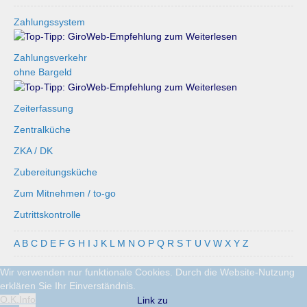
Zahlungssystem
Zahlungsverkehr
ohne Bargeld
Zeiterfassung
Zentralküche
ZKA / DK
Zubereitungsküche
Zum Mitnehmen / to-go
Zutrittskontrolle
A
B
C
D
E
F
G
H
I
J
K
L
M
N
O
P
Q
R
S
T
U
V
W
X
Y
Z
Wir verwenden nur funktionale Cookies. Durch die Website-Nutzung
erklären Sie Ihr Einverständnis.
O.K.
Info
Link zu