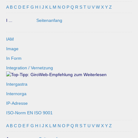
A
B
C
D
E
F
G
H
I
J
K
L
M
N
O
P
Q
R
S
T
U
V
W
X
Y
Z
I ...
Seitenanfang
IAM
Image
In Form
Integration / Vernetzung
Intergastra
Internorga
IP-Adresse
ISO-Norm EN ISO 9001
A
B
C
D
E
F
G
H
I
J
K
L
M
N
O
P
Q
R
S
T
U
V
W
X
Y
Z