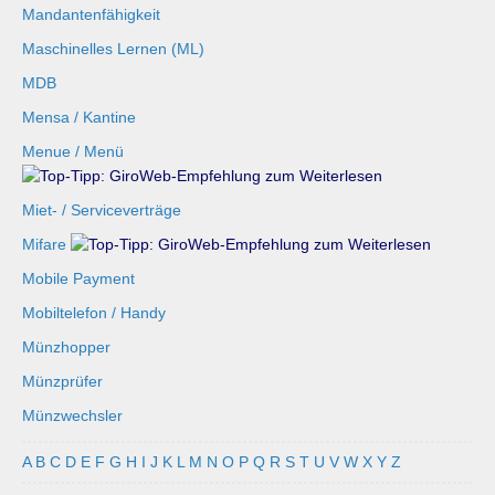
Mandantenfähigkeit
Maschinelles Lernen (ML)
MDB
Mensa / Kantine
Menue / Menü
Miet- / Serviceverträge
Mifare
Mobile Payment
Mobiltelefon / Handy
Münzhopper
Münzprüfer
Münzwechsler
A
B
C
D
E
F
G
H
I
J
K
L
M
N
O
P
Q
R
S
T
U
V
W
X
Y
Z