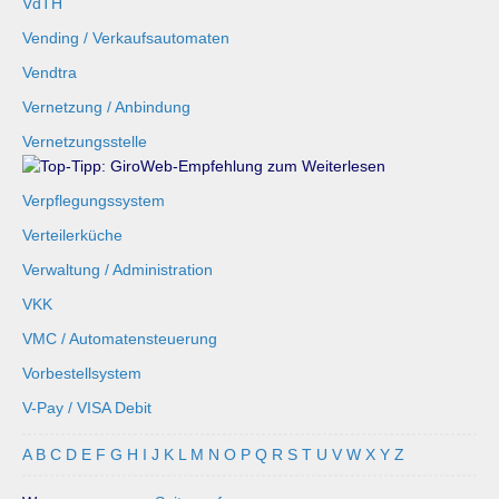
VdTH
Vending / Verkaufsautomaten
Vendtra
Vernetzung / Anbindung
Vernetzungsstelle
Verpflegungssystem
Verteilerküche
Verwaltung / Administration
VKK
VMC / Automatensteuerung
Vorbestellsystem
V-Pay / VISA Debit
A
B
C
D
E
F
G
H
I
J
K
L
M
N
O
P
Q
R
S
T
U
V
W
X
Y
Z