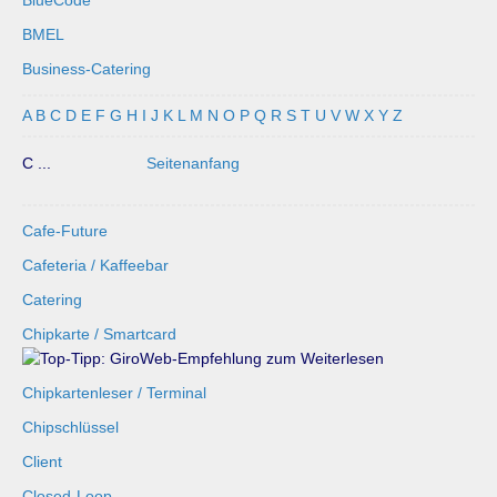
BlueCode
BMEL
Business-Catering
A
B
C
D
E
F
G
H
I
J
K
L
M
N
O
P
Q
R
S
T
U
V
W
X
Y
Z
C ...
Seitenanfang
Cafe-Future
Cafeteria / Kaffeebar
Catering
Chipkarte / Smartcard
Chipkartenleser / Terminal
Chipschlüssel
Client
Closed-Loop