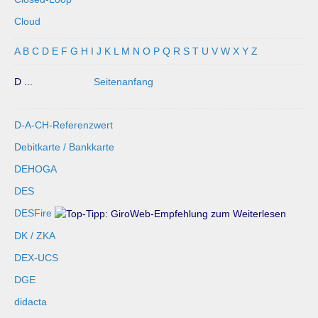
Cloud
A
B
C
D
E
F
G
H
I
J
K
L
M
N
O
P
Q
R
S
T
U
V
W
X
Y
Z
D ...
Seitenanfang
D-A-CH-Referenzwert
Debitkarte / Bankkarte
DEHOGA
DES
DESFire
DK / ZKA
DEX-UCS
DGE
didacta