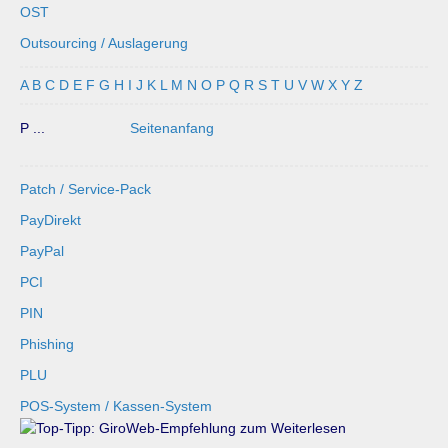
OST
Outsourcing / Auslagerung
A
B
C
D
E
F
G
H
I
J
K
L
M
N
O
P
Q
R
S
T
U
V
W
X
Y
Z
P ...
Seitenanfang
Patch / Service-Pack
PayDirekt
PayPal
PCI
PIN
Phishing
PLU
POS-System / Kassen-System