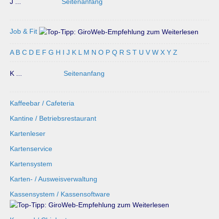
J ...
Seitenanfang
Job & Fit
A
B
C
D
E
F
G
H
I
J
K
L
M
N
O
P
Q
R
S
T
U
V
W
X
Y
Z
K ...
Seitenanfang
Kaffeebar / Cafeteria
Kantine / Betriebsrestaurant
Kartenleser
Kartenservice
Kartensystem
Karten- / Ausweisverwaltung
Kassensystem / Kassensoftware