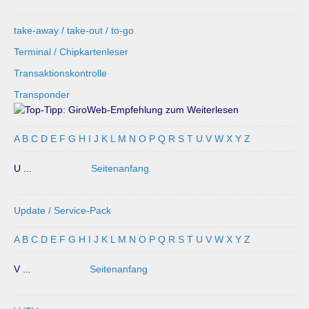
take-away / take-out / to-go
Terminal / Chipkartenleser
Transaktionskontrolle
Transponder
A
B
C
D
E
F
G
H
I
J
K
L
M
N
O
P
Q
R
S
T
U
V
W
X
Y
Z
U ...
Seitenanfang
Update / Service-Pack
A
B
C
D
E
F
G
H
I
J
K
L
M
N
O
P
Q
R
S
T
U
V
W
X
Y
Z
V ...
Seitenanfang