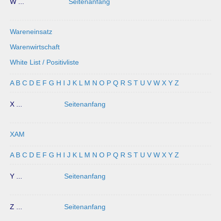
W ...
Seitenanfang
Wareneinsatz
Warenwirtschaft
White List / Positivliste
A
B
C
D
E
F
G
H
I
J
K
L
M
N
O
P
Q
R
S
T
U
V
W
X
Y
Z
X ...
Seitenanfang
XAM
A
B
C
D
E
F
G
H
I
J
K
L
M
N
O
P
Q
R
S
T
U
V
W
X
Y
Z
Y ...
Seitenanfang
Z ...
Seitenanfang