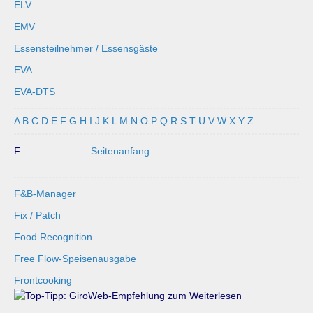
ELV
EMV
Essensteilnehmer / Essensgäste
EVA
EVA-DTS
A
B
C
D
E
F
G
H
I
J
K
L
M
N
O
P
Q
R
S
T
U
V
W
X
Y
Z
F ...
Seitenanfang
F&B-Manager
Fix / Patch
Food Recognition
Free Flow-Speisenausgabe
Frontcooking