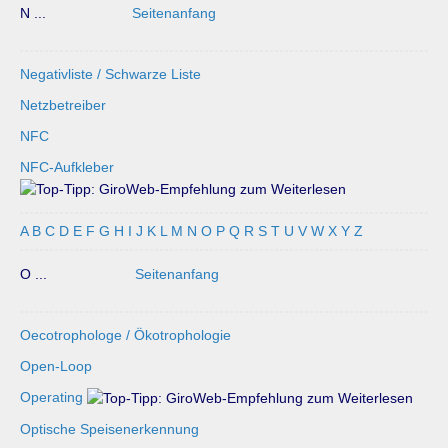
N ...
Seitenanfang
Negativliste / Schwarze Liste
Netzbetreiber
NFC
NFC-Aufkleber
A
B
C
D
E
F
G
H
I
J
K
L
M
N
O
P
Q
R
S
T
U
V
W
X
Y
Z
O ...
Seitenanfang
Oecotrophologe / Ökotrophologie
Open-Loop
Operating
Optische Speisenerkennung