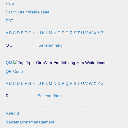
POS
Positivliste / Weiße Liste
PST
A
B
C
D
E
F
G
H
I
J
K
L
M
N
O
P
Q
R
S
T
U
V
W
X
Y
Z
Q ...
Seitenanfang
QM
QR-Code
A
B
C
D
E
F
G
H
I
J
K
L
M
N
O
P
Q
R
S
T
U
V
W
X
Y
Z
R ...
Seitenanfang
Refund
Reklamationsmanagement