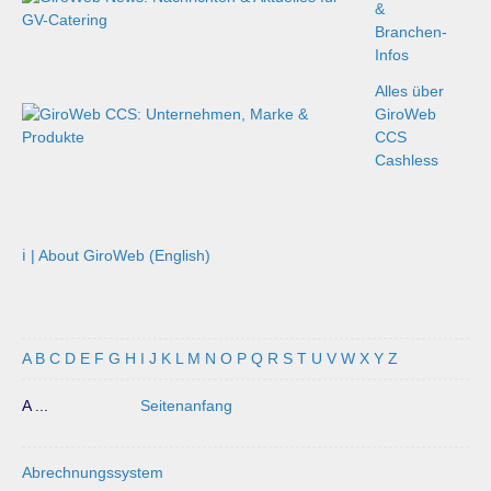
&
Branchen-
Infos
Alles über
GiroWeb
CCS
Cashless
ℹ️ | About GiroWeb (English)
A
B
C
D
E
F
G
H
I
J
K
L
M
N
O
P
Q
R
S
T
U
V
W
X
Y
Z
A ...
Seitenanfang
Abrechnungssystem