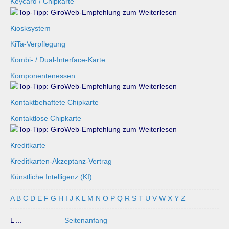
Keycard / Chipkarte
Kiosksystem
KiTa-Verpflegung
Kombi- / Dual-Interface-Karte
Komponentenessen
Kontaktbehaftete Chipkarte
Kontaktlose Chipkarte
Kreditkarte
Kreditkarten-Akzeptanz-Vertrag
Künstliche Intelligenz (KI)
A
B
C
D
E
F
G
H
I
J
K
L
M
N
O
P
Q
R
S
T
U
V
W
X
Y
Z
L ...
Seitenanfang