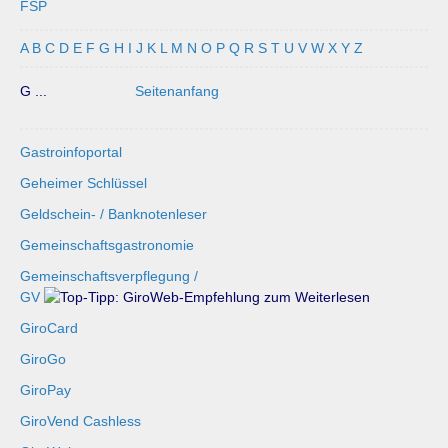
FSP
A
B
C
D
E
F
G
H
I
J
K
L
M
N
O
P
Q
R
S
T
U
V
W
X
Y
Z
G ...
Seitenanfang
Gastroinfoportal
Geheimer Schlüssel
Geldschein- / Banknotenleser
Gemeinschaftsgastronomie
Gemeinschaftsverpflegung /
GV
GiroCard
GiroGo
GiroPay
GiroVend Cashless