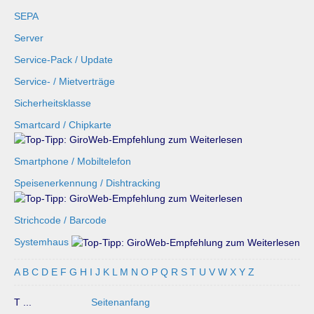
SEPA
Server
Service-Pack / Update
Service- / Mietverträge
Sicherheitsklasse
Smartcard / Chipkarte
Smartphone / Mobiltelefon
Speisenerkennung / Dishtracking
Strichcode / Barcode
Systemhaus
A
B
C
D
E
F
G
H
I
J
K
L
M
N
O
P
Q
R
S
T
U
V
W
X
Y
Z
T ...
Seitenanfang