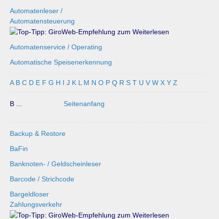
Automatenleser /
Automatensteuerung
Automatenservice / Operating
Automatische Speisenerkennung
A
B
C
D
E
F
G
H
I
J
K
L
M
N
O
P
Q
R
S
T
U
V
W
X
Y
Z
B ...
Seitenanfang
Backup & Restore
BaFin
Banknoten- / Geldscheinleser
Barcode / Strichcode
Bargeldloser
Zahlungsverkehr