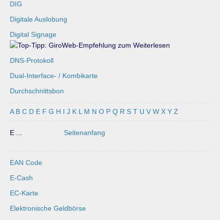
DIG
Digitale Auslobung
Digital Signage
DNS-Protokoll
Dual-Interface- / Kombikarte
Durchschnittsbon
A
B
C
D
E
F
G
H
I
J
K
L
M
N
O
P
Q
R
S
T
U
V
W
X
Y
Z
E ...
Seitenanfang
EAN Code
E-Cash
EC-Karte
Elektronische Geldbörse