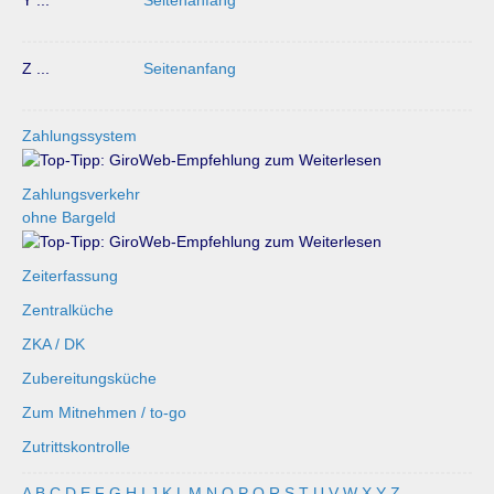
Y ...
Seitenanfang
Z ...
Seitenanfang
Zahlungssystem
Zahlungsverkehr
ohne Bargeld
Zeiterfassung
Zentralküche
ZKA / DK
Zubereitungsküche
Zum Mitnehmen / to-go
Zutrittskontrolle
A
B
C
D
E
F
G
H
I
J
K
L
M
N
O
P
Q
R
S
T
U
V
W
X
Y
Z