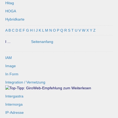
Hitag
HOGA
Hybridkarte
A
B
C
D
E
F
G
H
I
J
K
L
M
N
O
P
Q
R
S
T
U
V
W
X
Y
Z
I ...
Seitenanfang
IAM
Image
In Form
Integration / Vernetzung
Intergastra
Internorga
IP-Adresse