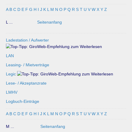
A
B
C
D
E
F
G
H
I
J
K
L
M
N
O
P
Q
R
S
T
U
V
W
X
Y
Z
L ...
Seitenanfang
Ladestation / Aufwerter
LAN
Leasing- / Mietverträge
Legic
Lese- / Akzeptanzrate
LMHV
Logbuch-Einträge
A
B
C
D
E
F
G
H
I
J
K
L
M
N
O
P
Q
R
S
T
U
V
W
X
Y
Z
M ...
Seitenanfang