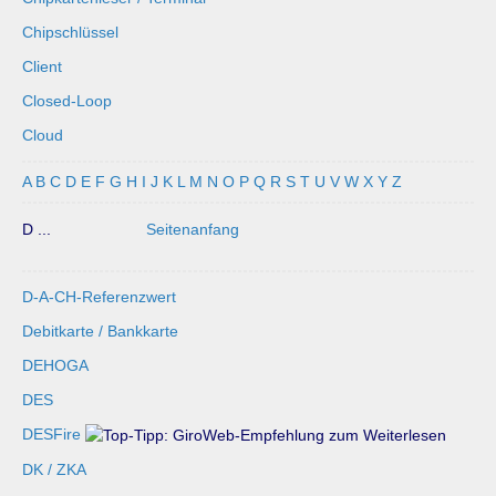
Chipschlüssel
Client
Closed-Loop
Cloud
A
B
C
D
E
F
G
H
I
J
K
L
M
N
O
P
Q
R
S
T
U
V
W
X
Y
Z
D ...
Seitenanfang
D-A-CH-Referenzwert
Debitkarte / Bankkarte
DEHOGA
DES
DESFire
DK / ZKA