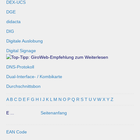
DEX-UCS
DGE
didacta
DIG
Digitale Auslobung
Digital Signage
DNS-Protokoll
Dual-Interface- / Kombikarte
Durchschnittsbon
A
B
C
D
E
F
G
H
I
J
K
L
M
N
O
P
Q
R
S
T
U
V
W
X
Y
Z
E ...
Seitenanfang
EAN Code