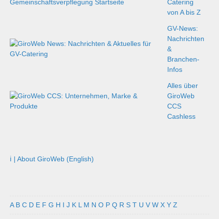
Catering
von A bis Z
GV-News:
Nachrichten
&
Branchen-
Infos
Alles über
GiroWeb
CCS
Cashless
ℹ️ | About GiroWeb (English)
A
B
C
D
E
F
G
H
I
J
K
L
M
N
O
P
Q
R
S
T
U
V
W
X
Y
Z