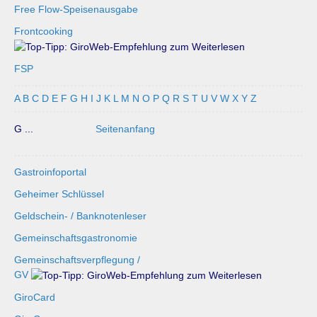
Free Flow-Speisenausgabe
Frontcooking
FSP
A
B
C
D
E
F
G
H
I
J
K
L
M
N
O
P
Q
R
S
T
U
V
W
X
Y
Z
G ...
Seitenanfang
Gastroinfoportal
Geheimer Schlüssel
Geldschein- / Banknotenleser
Gemeinschaftsgastronomie
Gemeinschaftsverpflegung /
GV
GiroCard