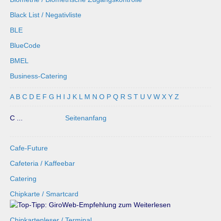
Black List / Negativliste
BLE
BlueCode
BMEL
Business-Catering
A
B
C
D
E
F
G
H
I
J
K
L
M
N
O
P
Q
R
S
T
U
V
W
X
Y
Z
C ...
Seitenanfang
Cafe-Future
Cafeteria / Kaffeebar
Catering
Chipkarte / Smartcard
Chipkartenleser / Terminal