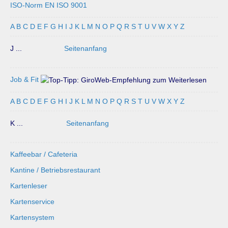
ISO-Norm EN ISO 9001
A
B
C
D
E
F
G
H
I
J
K
L
M
N
O
P
Q
R
S
T
U
V
W
X
Y
Z
J ...
Seitenanfang
Job & Fit
A
B
C
D
E
F
G
H
I
J
K
L
M
N
O
P
Q
R
S
T
U
V
W
X
Y
Z
K ...
Seitenanfang
Kaffeebar / Cafeteria
Kantine / Betriebsrestaurant
Kartenleser
Kartenservice
Kartensystem