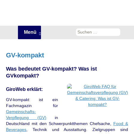
Zum
Suchen
Menü
Inhalt
nach:
springen
GV-kompakt
Was bedeutet GV-kompakt? Was ist
GVkompakt?
GiroWeb erklärt:
GV-kompakt ist ein
Fachmagazin für
Gemeinschafts-
Verpflegung (GV)
in
Deutschland mit den Schwerpunktthemen Chefsache,
Food &
Beverages
, Technik und Ausstattung. Zielgruppen sind