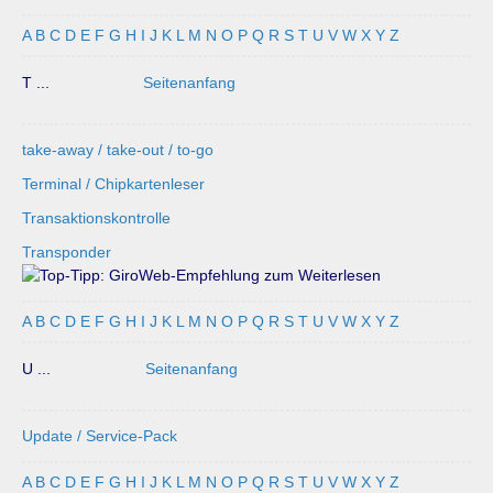
A
B
C
D
E
F
G
H
I
J
K
L
M
N
O
P
Q
R
S
T
U
V
W
X
Y
Z
T ...
Seitenanfang
take-away / take-out / to-go
Terminal / Chipkartenleser
Transaktionskontrolle
Transponder
A
B
C
D
E
F
G
H
I
J
K
L
M
N
O
P
Q
R
S
T
U
V
W
X
Y
Z
U ...
Seitenanfang
Update / Service-Pack
A
B
C
D
E
F
G
H
I
J
K
L
M
N
O
P
Q
R
S
T
U
V
W
X
Y
Z