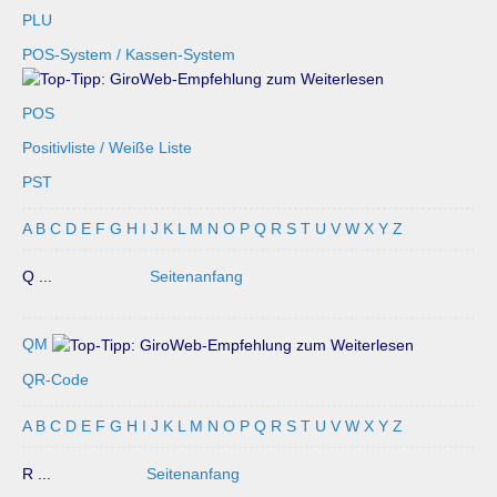
PLU
POS-System / Kassen-System
POS
Positivliste / Weiße Liste
PST
A
B
C
D
E
F
G
H
I
J
K
L
M
N
O
P
Q
R
S
T
U
V
W
X
Y
Z
Q ...
Seitenanfang
QM
QR-Code
A
B
C
D
E
F
G
H
I
J
K
L
M
N
O
P
Q
R
S
T
U
V
W
X
Y
Z
R ...
Seitenanfang