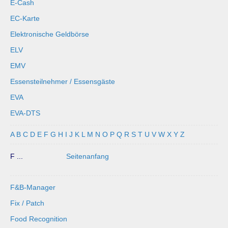
E-Cash
EC-Karte
Elektronische Geldbörse
ELV
EMV
Essensteilnehmer / Essensgäste
EVA
EVA-DTS
A
B
C
D
E
F
G
H
I
J
K
L
M
N
O
P
Q
R
S
T
U
V
W
X
Y
Z
F ...
Seitenanfang
F&B-Manager
Fix / Patch
Food Recognition