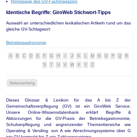
Homepage des GV-Fachmagazins
Identische Begriffe: GiroWeb Stichwort-Tipps
Auswahl an unterschiedlichen lexikalischen Artikeln rund um das
gleiche GV-Schlagwort:
Betriebsgastronomie
A
B
C
D
E
F
G
H
I
J
K
L
M
N
O
P
Q
R
S
T
U
V
W
X
Y
Z
Seitenanfang
Dieses Glossar & Lexikon für das A bis Z der
Gemeinschaftsverpflegung (GV) ist ein GiroWeb Service.
Unsere Online-Wissensdatenbank erklärt Begriffe &
Abkürzungen für die GV-Praxis der Betriebsgastronomie,
Schulverpflegung und angrenzender Themenbereiche wie
Operating & Vending: von A wie Abrechnungssysteme über G
wie GV-kompakt bis Z wie Zahlungssysteme.