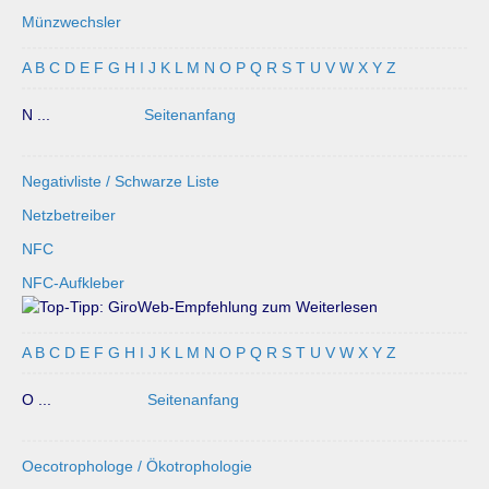
Münzwechsler
A
B
C
D
E
F
G
H
I
J
K
L
M
N
O
P
Q
R
S
T
U
V
W
X
Y
Z
N ...
Seitenanfang
Negativliste / Schwarze Liste
Netzbetreiber
NFC
NFC-Aufkleber
A
B
C
D
E
F
G
H
I
J
K
L
M
N
O
P
Q
R
S
T
U
V
W
X
Y
Z
O ...
Seitenanfang
Oecotrophologe / Ökotrophologie