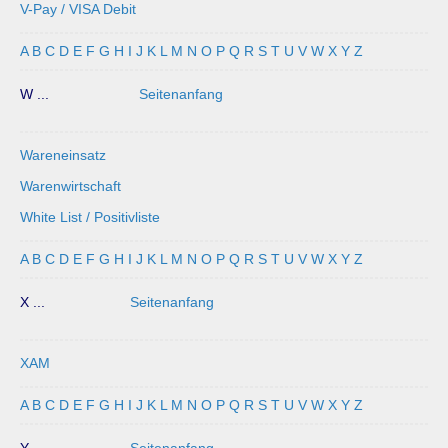
V-Pay / VISA Debit
A
B
C
D
E
F
G
H
I
J
K
L
M
N
O
P
Q
R
S
T
U
V
W
X
Y
Z
W ...
Seitenanfang
Wareneinsatz
Warenwirtschaft
White List / Positivliste
A
B
C
D
E
F
G
H
I
J
K
L
M
N
O
P
Q
R
S
T
U
V
W
X
Y
Z
X ...
Seitenanfang
XAM
A
B
C
D
E
F
G
H
I
J
K
L
M
N
O
P
Q
R
S
T
U
V
W
X
Y
Z