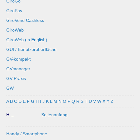
GiroGo
GiroPay
GiroVend Cashless
GiroWeb
GiroWeb (in English)
GUI / Benutzeroberfläche
GV-kompakt
GVmanager
GV-Praxis
GW
A
B
C
D
E
F
G
H
I
J
K
L
M
N
O
P
Q
R
S
T
U
V
W
X
Y
Z
H ...
Seitenanfang
Handy / Smartphone