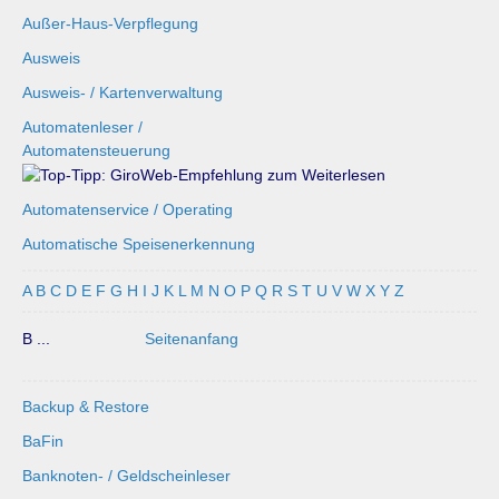
Außer-Haus-Verpflegung
Ausweis
Ausweis- / Kartenverwaltung
Automatenleser /
Automatensteuerung
Automatenservice / Operating
Automatische Speisenerkennung
A
B
C
D
E
F
G
H
I
J
K
L
M
N
O
P
Q
R
S
T
U
V
W
X
Y
Z
B ...
Seitenanfang
Backup & Restore
BaFin
Banknoten- / Geldscheinleser