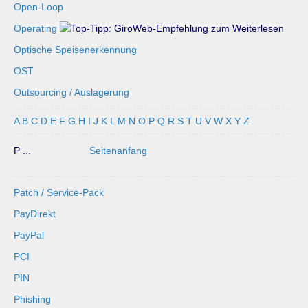
Open-Loop
Operating
Optische Speisenerkennung
OST
Outsourcing / Auslagerung
A
B
C
D
E
F
G
H
I
J
K
L
M
N
O
P
Q
R
S
T
U
V
W
X
Y
Z
P ...
Seitenanfang
Patch / Service-Pack
PayDirekt
PayPal
PCI
PIN
Phishing