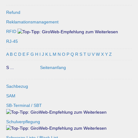
Refund
Reklamationsmanagement
RFID
RJ-45
A
B
C
D
E
F
G
H
I
J
K
L
M
N
O
P
Q
R
S
T
U
V
W
X
Y
Z
S ...
Seitenanfang
Sachbezug
SAM
SB-Terminal / SBT
Schulverpflegung
Schwarze Liste / Black List