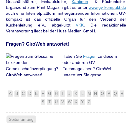
Geschäftsführer, Einkaufsleiter,
Kantinen
– & Küchenleiter.
Ergänzend zum Print-Magazin gibt es unter
www.gv-kompakt.de
auch eine Internetplattform mit ergänzenden Informationen. GV-
kompakt ist das offizielle Organ für den Verband der
Küchenleitung e.V., abgekürzt
VKK
. Die redaktionelle
Verantwortung
liegt bei der Huss Medien GmbH.
Fragen? GiroWeb antwortet!
Haben Sie
Fragen
zu diesem
oder anderen GV-
Fachmagazinen? GiroWeb
unterstützt Sie gerne!
A
B
C
D
E
F
G
H
I
J
K
L
M
N
O
P
Q
R
S
T
U
V
W
X
Y
Z
Seitenanfang