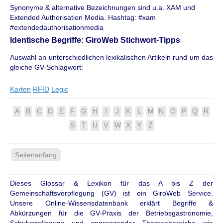
Synonyme & alternative Bezeichnungen sind u.a. XAM und
Extended Authorisation Media. Hashtag: #xam
#extendedauthorisationmedia
Identische Begriffe: GiroWeb Stichwort-Tipps
Auswahl an unterschiedlichen lexikalischen Artikeln rund um das
gleiche GV-Schlagwort:
Karten
RFID
Legic
A
B
C
D
E
F
G
H
I
J
K
L
M
N
O
P
Q
R
S
T
U
V
W
X
Y
Z
Seitenanfang
Dieses Glossar & Lexikon für das A bis Z der
Gemeinschaftsverpflegung (GV) ist ein GiroWeb Service.
Unsere Online-Wissensdatenbank erklärt Begriffe &
Abkürzungen für die GV-Praxis der Betriebsgastronomie,