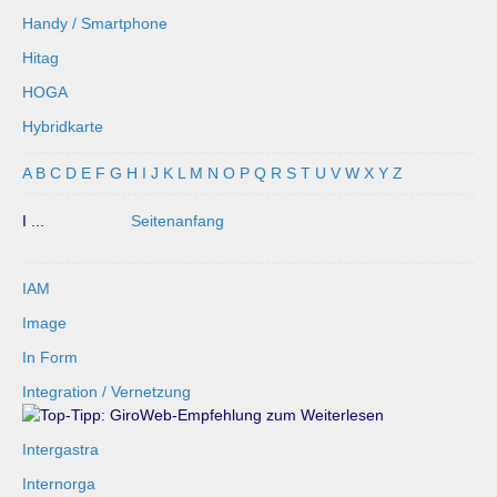
Handy / Smartphone
Hitag
HOGA
Hybridkarte
A
B
C
D
E
F
G
H
I
J
K
L
M
N
O
P
Q
R
S
T
U
V
W
X
Y
Z
I ...
Seitenanfang
IAM
Image
In Form
Integration / Vernetzung
Intergastra
Internorga