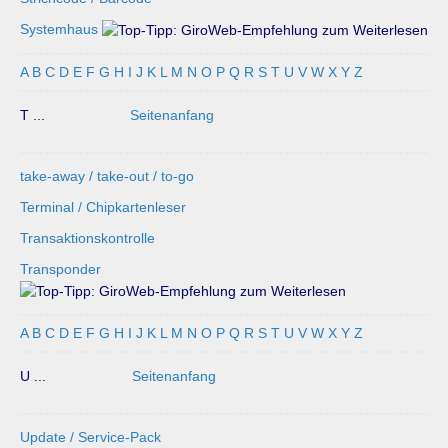
Systemhaus
A
B
C
D
E
F
G
H
I
J
K
L
M
N
O
P
Q
R
S
T
U
V
W
X
Y
Z
T ...
Seitenanfang
take-away / take-out / to-go
Terminal / Chipkartenleser
Transaktionskontrolle
Transponder
A
B
C
D
E
F
G
H
I
J
K
L
M
N
O
P
Q
R
S
T
U
V
W
X
Y
Z
U ...
Seitenanfang
Update / Service-Pack