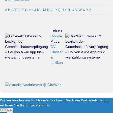
A
B
C
D
E
F
G
H
I
J
K
L
M
N
O
P
Q
R
S
T
U
V
W
X
Y
Z
Link zu
Google
Maps:
GV
Glossar
&
Lexikon
Wir verwenden nur funktionale Cookies. Durch die Website-Nutzung
erklären Sie Ihr Einverständnis.
GiroWeb-Sitemap
O.K.
Info