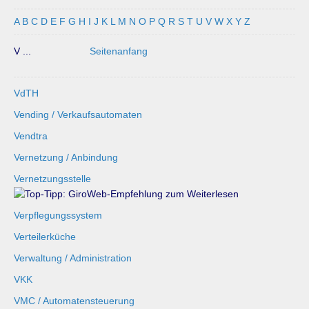
A
B
C
D
E
F
G
H
I
J
K
L
M
N
O
P
Q
R
S
T
U
V
W
X
Y
Z
V ...
Seitenanfang
VdTH
Vending / Verkaufsautomaten
Vendtra
Vernetzung / Anbindung
Vernetzungsstelle
Verpflegungssystem
Verteilerküche
Verwaltung / Administration
VKK
VMC / Automatensteuerung