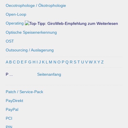
Oecotrophologe / Ökotrophologie
Open-Loop
Operating
Optische Speisenerkennung
OST
Outsourcing / Auslagerung
A
B
C
D
E
F
G
H
I
J
K
L
M
N
O
P
Q
R
S
T
U
V
W
X
Y
Z
P ...
Seitenanfang
Patch / Service-Pack
PayDirekt
PayPal
PCI
PIN