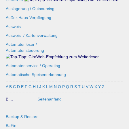
Auslagerung / Outsourcing
Außer-Haus-Verpflegung
Ausweis
Ausweis- / Kartenverwaltung
Automatenleser /
Automatensteuerung
Automatenservice / Operating
Automatische Speisenerkennung
A
B
C
D
E
F
G
H
I
J
K
L
M
N
O
P
Q
R
S
T
U
V
W
X
Y
Z
B ...
Seitenanfang
Backup & Restore
BaFin