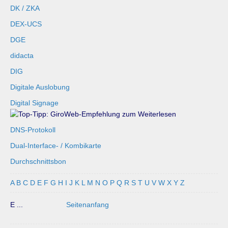
DK / ZKA
DEX-UCS
DGE
didacta
DIG
Digitale Auslobung
Digital Signage
DNS-Protokoll
Dual-Interface- / Kombikarte
Durchschnittsbon
A
B
C
D
E
F
G
H
I
J
K
L
M
N
O
P
Q
R
S
T
U
V
W
X
Y
Z
E ...
Seitenanfang