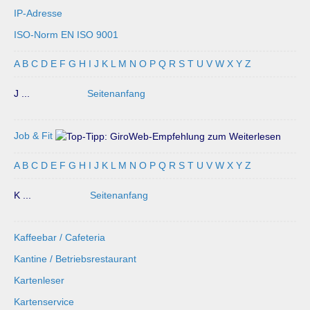
IP-Adresse
ISO-Norm EN ISO 9001
A
B
C
D
E
F
G
H
I
J
K
L
M
N
O
P
Q
R
S
T
U
V
W
X
Y
Z
J ...
Seitenanfang
Job & Fit
A
B
C
D
E
F
G
H
I
J
K
L
M
N
O
P
Q
R
S
T
U
V
W
X
Y
Z
K ...
Seitenanfang
Kaffeebar / Cafeteria
Kantine / Betriebsrestaurant
Kartenleser
Kartenservice