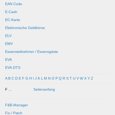
EAN Code
E-Cash
EC-Karte
Elektronische Geldbörse
ELV
EMV
Essensteilnehmer / Essensgäste
EVA
EVA-DTS
A
B
C
D
E
F
G
H
I
J
K
L
M
N
O
P
Q
R
S
T
U
V
W
X
Y
Z
F ...
Seitenanfang
F&B-Manager
Fix / Patch