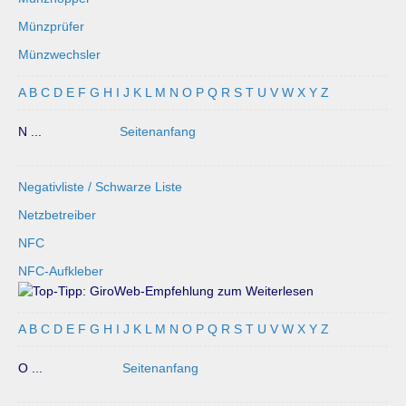
Münzprüfer
Münzwechsler
A
B
C
D
E
F
G
H
I
J
K
L
M
N
O
P
Q
R
S
T
U
V
W
X
Y
Z
N ...
Seitenanfang
Negativliste / Schwarze Liste
Netzbetreiber
NFC
NFC-Aufkleber
A
B
C
D
E
F
G
H
I
J
K
L
M
N
O
P
Q
R
S
T
U
V
W
X
Y
Z
O ...
Seitenanfang