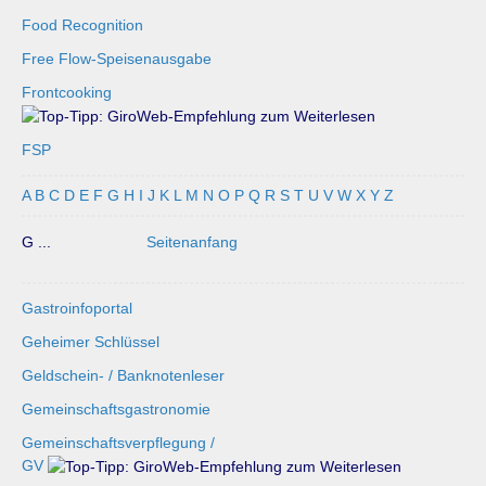
Food Recognition
Free Flow-Speisenausgabe
Frontcooking
FSP
A
B
C
D
E
F
G
H
I
J
K
L
M
N
O
P
Q
R
S
T
U
V
W
X
Y
Z
G ...
Seitenanfang
Gastroinfoportal
Geheimer Schlüssel
Geldschein- / Banknotenleser
Gemeinschaftsgastronomie
Gemeinschaftsverpflegung /
GV