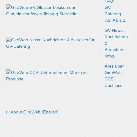
FAQ:
GV-
Catering
von A bis Z
GV-News:
Nachrichten
&
Branchen-
Infos
Alles über
GiroWeb
CCS
Cashless
ℹ️ | About GiroWeb (English)