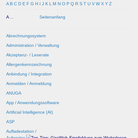
A
B
C
D
E
F
G
H
I
J
K
L
M
N
O
P
Q
R
S
T
U
V
W
X
Y
Z
A ...
Seitenanfang
Abrechnungssystem
Administration / Verwaltung
Akzeptanz- / Leserate
Allergenkennzeichnung
Anbindung / Integration
Anmelden / Anmeldung
ANUGA
App / Anwendungssoftware
Artificial Intelligence (AI)
ASP
Aufladestation /
Aufwerter