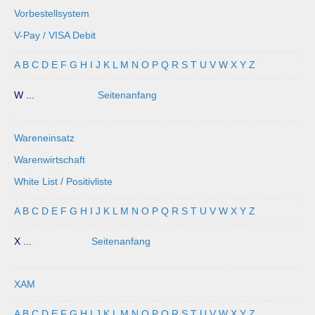
Vorbestellsystem
V-Pay / VISA Debit
A
B
C
D
E
F
G
H
I
J
K
L
M
N
O
P
Q
R
S
T
U
V
W
X
Y
Z
W ...
Seitenanfang
Wareneinsatz
Warenwirtschaft
White List / Positivliste
A
B
C
D
E
F
G
H
I
J
K
L
M
N
O
P
Q
R
S
T
U
V
W
X
Y
Z
X ...
Seitenanfang
XAM
A
B
C
D
E
F
G
H
I
J
K
L
M
N
O
P
Q
R
S
T
U
V
W
X
Y
Z