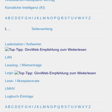
Künstliche Intelligenz (KI)
A
B
C
D
E
F
G
H
I
J
K
L
M
N
O
P
Q
R
S
T
U
V
W
X
Y
Z
L ...
Seitenanfang
Ladestation / Aufwerter
LAN
Leasing- / Mietverträge
Legic
Lese- / Akzeptanzrate
LMHV
Logbuch-Einträge
A
B
C
D
E
F
G
H
I
J
K
L
M
N
O
P
Q
R
S
T
U
V
W
X
Y
Z