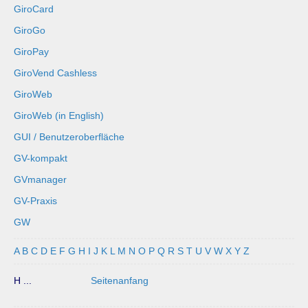
GiroCard
GiroGo
GiroPay
GiroVend Cashless
GiroWeb
GiroWeb (in English)
GUI / Benutzeroberfläche
GV-kompakt
GVmanager
GV-Praxis
GW
A
B
C
D
E
F
G
H
I
J
K
L
M
N
O
P
Q
R
S
T
U
V
W
X
Y
Z
H ...
Seitenanfang