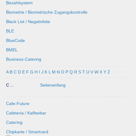
Bezahlsystem
Biometrie / Biometrische Zugangskontrolle
Black List / Negativliste
BLE
BlueCode
BMEL
Business-Catering
A
B
C
D
E
F
G
H
I
J
K
L
M
N
O
P
Q
R
S
T
U
V
W
X
Y
Z
C ...
Seitenanfang
Cafe-Future
Cafeteria / Kaffeebar
Catering
Chipkarte / Smartcard