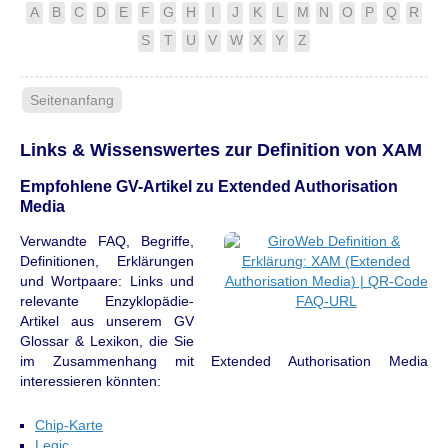
A
B
C
D
E
F
G
H
I
J
K
L
M
N
O
P
Q
R
S
T
U
V
W
X
Y
Z
Seitenanfang
Links & Wissenswertes zur Definition von XAM
Empfohlene GV-Artikel zu Extended Authorisation
Media
Verwandte FAQ, Begriffe,
Definitionen, Erklärungen
und Wortpaare: Links und
relevante Enzyklopädie-
Artikel aus unserem GV
Glossar & Lexikon, die Sie
im Zusammenhang mit Extended Authorisation Media
interessieren könnten:
Chip-Karte
Legic