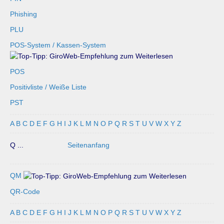
Phishing
PLU
POS-System / Kassen-System
POS
Positivliste / Weiße Liste
PST
A
B
C
D
E
F
G
H
I
J
K
L
M
N
O
P
Q
R
S
T
U
V
W
X
Y
Z
Q ...
Seitenanfang
QM
QR-Code
A
B
C
D
E
F
G
H
I
J
K
L
M
N
O
P
Q
R
S
T
U
V
W
X
Y
Z