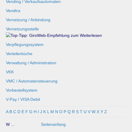
Vending / Verkaufsautomaten
Vendtra
Vernetzung / Anbindung
Vernetzungsstelle
Verpflegungssystem
Verteilerküche
Verwaltung / Administration
VKK
VMC / Automatensteuerung
Vorbestellsystem
V-Pay / VISA Debit
A
B
C
D
E
F
G
H
I
J
K
L
M
N
O
P
Q
R
S
T
U
V
W
X
Y
Z
W ...
Seitenanfang