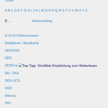
Cloud
A
B
C
D
E
F
G
H
I
J
K
L
M
N
O
P
Q
R
S
T
U
V
W
X
Y
Z
D ...
Seitenanfang
D-A-CH-Referenzwert
Debitkarte / Bankkarte
DEHOGA
DES
DESFire
DK / ZKA
DEX-UCS
DGE
didacta
DIG