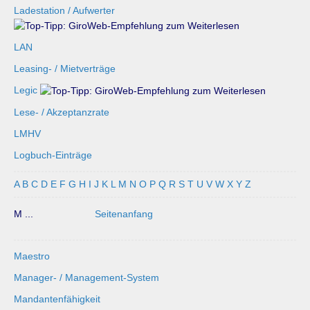
Ladestation / Aufwerter
LAN
Leasing- / Mietverträge
Legic
Lese- / Akzeptanzrate
LMHV
Logbuch-Einträge
A
B
C
D
E
F
G
H
I
J
K
L
M
N
O
P
Q
R
S
T
U
V
W
X
Y
Z
M ...
Seitenanfang
Maestro
Manager- / Management-System
Mandantenfähigkeit