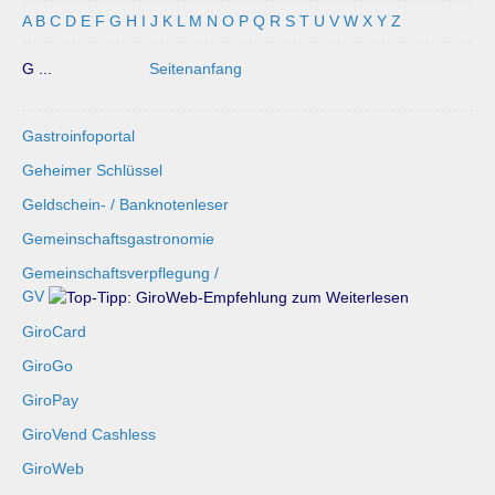
A
B
C
D
E
F
G
H
I
J
K
L
M
N
O
P
Q
R
S
T
U
V
W
X
Y
Z
G ...
Seitenanfang
Gastroinfoportal
Geheimer Schlüssel
Geldschein- / Banknotenleser
Gemeinschaftsgastronomie
Gemeinschaftsverpflegung /
GV
GiroCard
GiroGo
GiroPay
GiroVend Cashless
GiroWeb