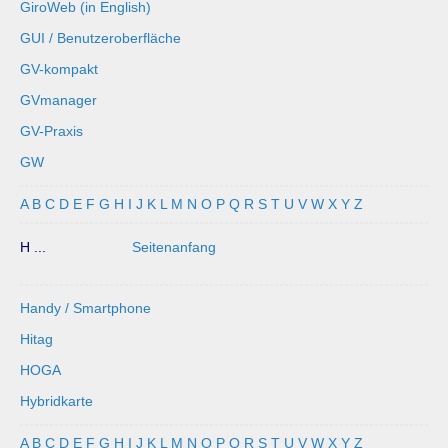
GiroWeb (in English)
GUI / Benutzeroberfläche
GV-kompakt
GVmanager
GV-Praxis
GW
A
B
C
D
E
F
G
H
I
J
K
L
M
N
O
P
Q
R
S
T
U
V
W
X
Y
Z
H ...
Seitenanfang
Handy / Smartphone
Hitag
HOGA
Hybridkarte
A
B
C
D
E
F
G
H
I
J
K
L
M
N
O
P
Q
R
S
T
U
V
W
X
Y
Z