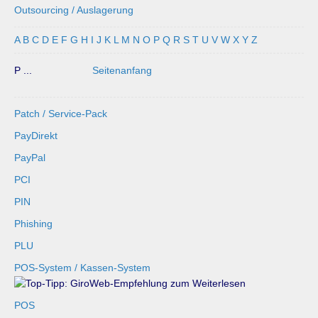
Outsourcing / Auslagerung
A
B
C
D
E
F
G
H
I
J
K
L
M
N
O
P
Q
R
S
T
U
V
W
X
Y
Z
P ...
Seitenanfang
Patch / Service-Pack
PayDirekt
PayPal
PCI
PIN
Phishing
PLU
POS-System / Kassen-System
POS