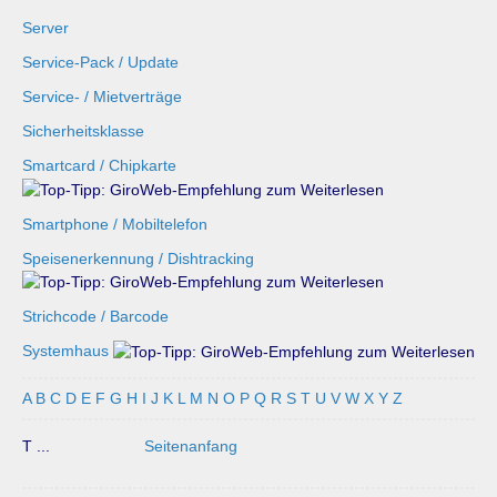
Server
Service-Pack / Update
Service- / Mietverträge
Sicherheitsklasse
Smartcard / Chipkarte
Smartphone / Mobiltelefon
Speisenerkennung / Dishtracking
Strichcode / Barcode
Systemhaus
A
B
C
D
E
F
G
H
I
J
K
L
M
N
O
P
Q
R
S
T
U
V
W
X
Y
Z
T ...
Seitenanfang