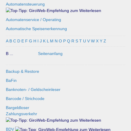
Automatensteuerung
Automatenservice / Operating
Automatische Speisenerkennung
A
B
C
D
E
F
G
H
I
J
K
L
M
N
O
P
Q
R
S
T
U
V
W
X
Y
Z
B ...
Seitenanfang
Backup & Restore
BaFin
Banknoten- / Geldscheinleser
Barcode / Strichcode
Bargeldloser
Zahlungsverkehr
BDV