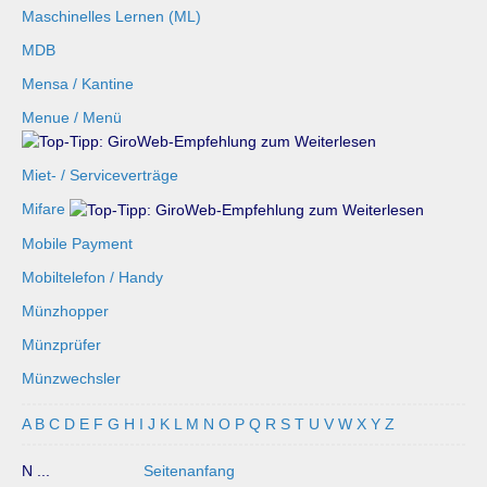
Maschinelles Lernen (ML)
MDB
Mensa / Kantine
Menue / Menü
Miet- / Serviceverträge
Mifare
Mobile Payment
Mobiltelefon / Handy
Münzhopper
Münzprüfer
Münzwechsler
A
B
C
D
E
F
G
H
I
J
K
L
M
N
O
P
Q
R
S
T
U
V
W
X
Y
Z
N ...
Seitenanfang