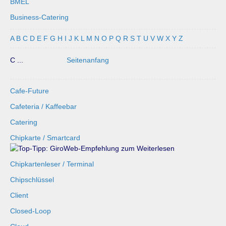
BMEL
Business-Catering
A
B
C
D
E
F
G
H
I
J
K
L
M
N
O
P
Q
R
S
T
U
V
W
X
Y
Z
C ...
Seitenanfang
Cafe-Future
Cafeteria / Kaffeebar
Catering
Chipkarte / Smartcard
Chipkartenleser / Terminal
Chipschlüssel
Client
Closed-Loop