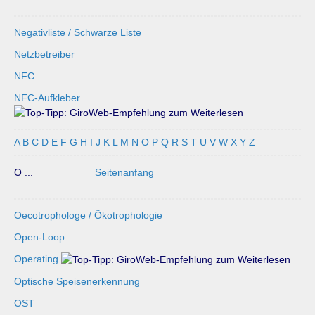
Negativliste / Schwarze Liste
Netzbetreiber
NFC
NFC-Aufkleber
A
B
C
D
E
F
G
H
I
J
K
L
M
N
O
P
Q
R
S
T
U
V
W
X
Y
Z
O ...
Seitenanfang
Oecotrophologe / Ökotrophologie
Open-Loop
Operating
Optische Speisenerkennung
OST