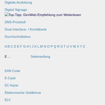
Digitale Auslobung
Digital Signage
DNS-Protokoll
Dual-Interface- / Kombikarte
Durchschnittsbon
A
B
C
D
E
F
G
H
I
J
K
L
M
N
O
P
Q
R
S
T
U
V
W
X
Y
Z
E ...
Seitenanfang
EAN Code
E-Cash
EC-Karte
Elektronische Geldbörse
ELV