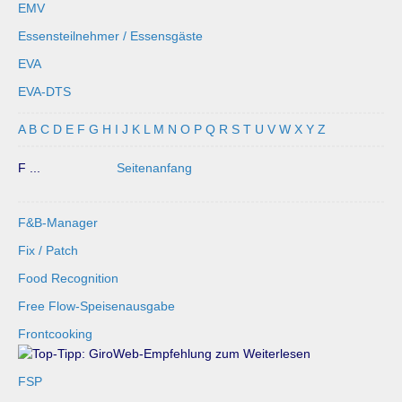
EMV
Essensteilnehmer / Essensgäste
EVA
EVA-DTS
A
B
C
D
E
F
G
H
I
J
K
L
M
N
O
P
Q
R
S
T
U
V
W
X
Y
Z
F ...
Seitenanfang
F&B-Manager
Fix / Patch
Food Recognition
Free Flow-Speisenausgabe
Frontcooking
FSP