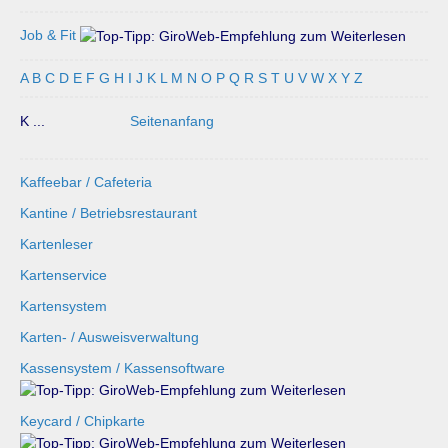
Job & Fit
A
B
C
D
E
F
G
H
I
J
K
L
M
N
O
P
Q
R
S
T
U
V
W
X
Y
Z
K ...
Seitenanfang
Kaffeebar / Cafeteria
Kantine / Betriebsrestaurant
Kartenleser
Kartenservice
Kartensystem
Karten- / Ausweisverwaltung
Kassensystem / Kassensoftware
Keycard / Chipkarte