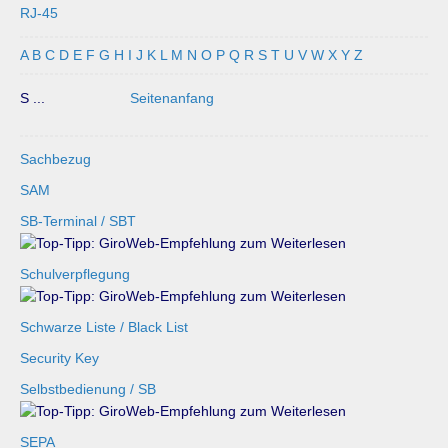
RJ-45
A
B
C
D
E
F
G
H
I
J
K
L
M
N
O
P
Q
R
S
T
U
V
W
X
Y
Z
S ...
Seitenanfang
Sachbezug
SAM
SB-Terminal / SBT
Schulverpflegung
Schwarze Liste / Black List
Security Key
Selbstbedienung / SB
SEPA