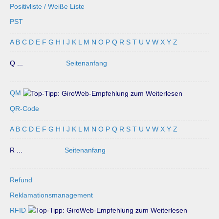
Positivliste / Weiße Liste
PST
A
B
C
D
E
F
G
H
I
J
K
L
M
N
O
P
Q
R
S
T
U
V
W
X
Y
Z
Q ...
Seitenanfang
QM
QR-Code
A
B
C
D
E
F
G
H
I
J
K
L
M
N
O
P
Q
R
S
T
U
V
W
X
Y
Z
R ...
Seitenanfang
Refund
Reklamationsmanagement
RFID