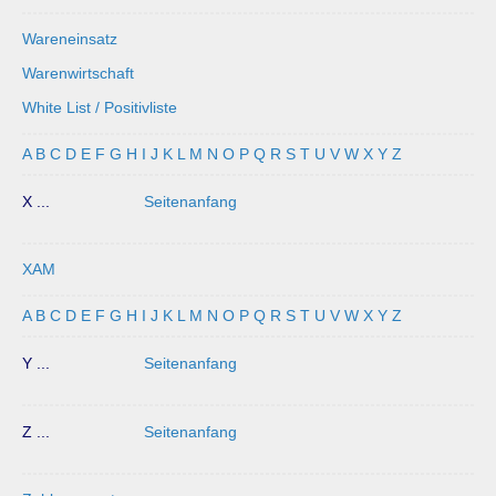
Wareneinsatz
Warenwirtschaft
White List / Positivliste
A
B
C
D
E
F
G
H
I
J
K
L
M
N
O
P
Q
R
S
T
U
V
W
X
Y
Z
X ...
Seitenanfang
XAM
A
B
C
D
E
F
G
H
I
J
K
L
M
N
O
P
Q
R
S
T
U
V
W
X
Y
Z
Y ...
Seitenanfang
Z ...
Seitenanfang