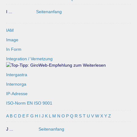
I ...
Seitenanfang
IAM
Image
In Form
Integration / Vernetzung
Intergastra
Internorga
IP-Adresse
ISO-Norm EN ISO 9001
A
B
C
D
E
F
G
H
I
J
K
L
M
N
O
P
Q
R
S
T
U
V
W
X
Y
Z
J ...
Seitenanfang