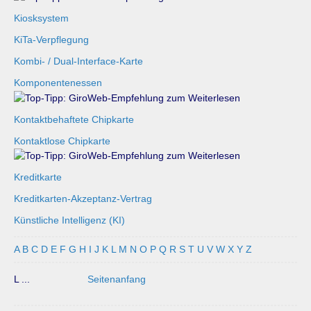
Kiosksystem
KiTa-Verpflegung
Kombi- / Dual-Interface-Karte
Komponentenessen
Kontaktbehaftete Chipkarte
Kontaktlose Chipkarte
Kreditkarte
Kreditkarten-Akzeptanz-Vertrag
Künstliche Intelligenz (KI)
A
B
C
D
E
F
G
H
I
J
K
L
M
N
O
P
Q
R
S
T
U
V
W
X
Y
Z
L ...
Seitenanfang