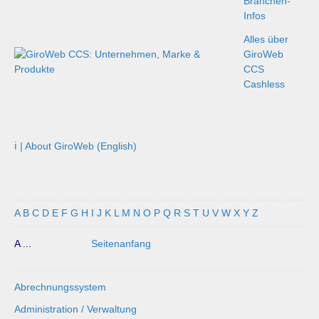
Branchen-
Infos
Alles über
GiroWeb
CCS
Cashless
ℹ️ | About GiroWeb (English)
A
B
C
D
E
F
G
H
I
J
K
L
M
N
O
P
Q
R
S
T
U
V
W
X
Y
Z
A ...
Seitenanfang
Abrechnungssystem
Administration / Verwaltung