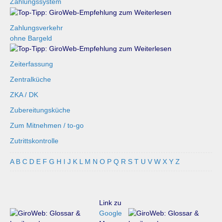
Zahlungssystem
Zahlungsverkehr
ohne Bargeld
Zeiterfassung
Zentralküche
ZKA / DK
Zubereitungsküche
Zum Mitnehmen / to-go
Zutrittskontrolle
A
B
C
D
E
F
G
H
I
J
K
L
M
N
O
P
Q
R
S
T
U
V
W
X
Y
Z
Link zu
Google