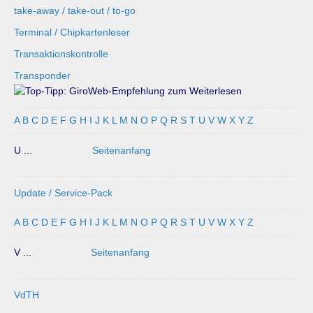
take-away / take-out / to-go
Terminal / Chipkartenleser
Transaktionskontrolle
Transponder
A
B
C
D
E
F
G
H
I
J
K
L
M
N
O
P
Q
R
S
T
U
V
W
X
Y
Z
U ...
Seitenanfang
Update / Service-Pack
A
B
C
D
E
F
G
H
I
J
K
L
M
N
O
P
Q
R
S
T
U
V
W
X
Y
Z
V ...
Seitenanfang
VdTH