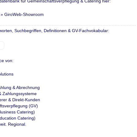
sdatenbank für Gemeinschaftsverpflegung & Catering hier:
»
GiroWeb-Showroom
worten, Suchbegriffen, Definitionen & GV-Fachvokabular:
ce von:
lutions
zahlung & Abrechnung
- & Zahlungssysteme
erer & Direkt-Kunden
tsverpflegung (GV)
Business Catering)
ducation Catering)
eit. Regional.