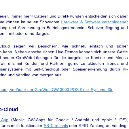
teuer. Immer mehr Caterer und Direkt-Kunden entscheiden sich daher
Gäste können im neuen Showroom
Hardware & Software verschiedener
hlung und Abrechnung in Betriebsgastronomie, Schulverpflegung und
en – mit oder ohne Bargeld.
Cloud zeigen wir Besuchern, wie schnell, einfach und sicher
in kann. Neben anschaulichen Live-Demos können sich unsere Gäste
nd neuen GiroWeb-Lösungen für die bargeldlose Kantine und Mensa
wir uns mit Kunden und Partnern gerne zu aktuellen Trends und
assensysteme mit Self-Checkout oder Speisenerkennung durch KI-
tering und Vending von morgen aus.
b-Cloud
 App
(Mobile GW-Apps für Google / Android und Apple / iOS),
tures multi-funktionaler
SB-Terminals
oder RFID-Zahlung an Vending-