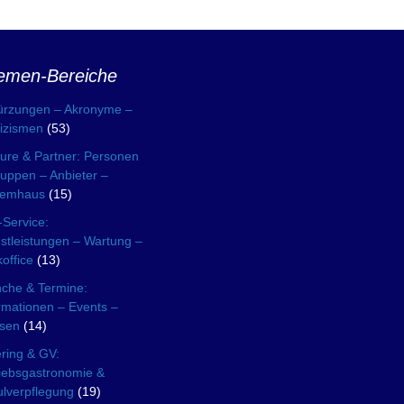
emen-Bereiche
ürzungen – Akronyme –
izismen
(53)
ure & Partner: Personen
uppen – Anbieter –
temhaus
(15)
Service:
stleistungen – Wartung –
office
(13)
che & Termine:
rmationen – Events –
sen
(14)
ring & GV:
iebsgastronomie &
lverpflegung
(19)