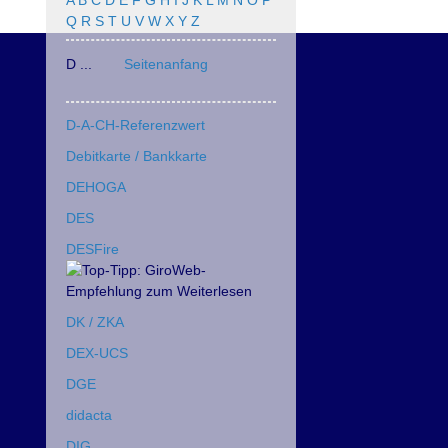
A
B
C
D
E
F
G
H
I
J
K
L
M
N
O
P
Q
R
S
T
U
V
W
X
Y
Z
D ...
Seitenanfang
D-A-CH-Referenzwert
Debitkarte / Bankkarte
DEHOGA
DES
DESFire
DK / ZKA
DEX-UCS
DGE
didacta
DIG