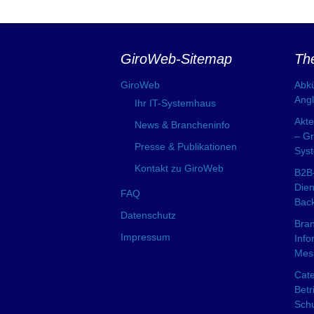
GiroWeb-Sitemap
Th
GiroWeb
Abk
Angl
Ihr IT-Systemhaus
Akte
News & Brancheninfo
– Gr
Presse & Publikationen
Sys
Kontakt zu GiroWeb
B2B-
Dien
FAQ
Back
Datenschutz
Bran
Impressum
Info
Mes
Cate
Betr
Schu