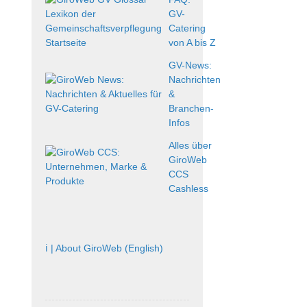
GV-
Catering
von A bis Z
GV-News:
Nachrichten
&
Branchen-
Infos
Alles über
GiroWeb
CCS
Cashless
ℹ️ | About GiroWeb (English)