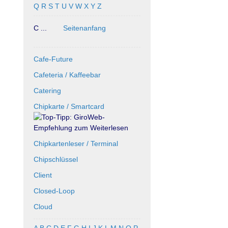
Q
R
S
T
U
V
W
X
Y
Z
C ...
Seitenanfang
Cafe-Future
Cafeteria / Kaffeebar
Catering
Chipkarte / Smartcard
Chipkartenleser / Terminal
Chipschlüssel
Client
Closed-Loop
Cloud