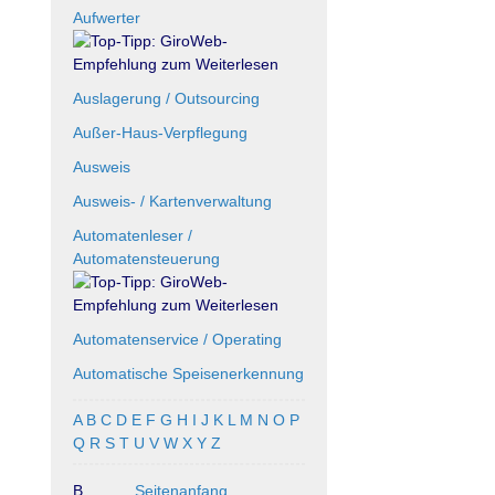
Aufwerter
Auslagerung / Outsourcing
Außer-Haus-Verpflegung
Ausweis
Ausweis- / Kartenverwaltung
Automatenleser /
Automatensteuerung
Automatenservice / Operating
Automatische Speisenerkennung
A
B
C
D
E
F
G
H
I
J
K
L
M
N
O
P
Q
R
S
T
U
V
W
X
Y
Z
B ...
Seitenanfang