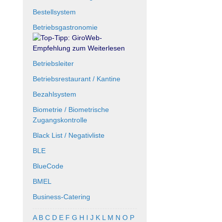
Bestellsystem
Betriebsgastronomie
Betriebsleiter
Betriebsrestaurant / Kantine
Bezahlsystem
Biometrie / Biometrische
Zugangskontrolle
Black List / Negativliste
BLE
BlueCode
BMEL
Business-Catering
A
B
C
D
E
F
G
H
I
J
K
L
M
N
O
P