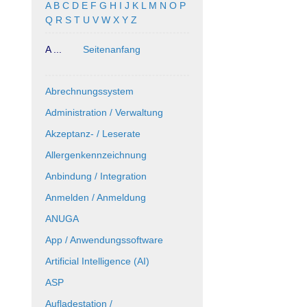
A
B
C
D
E
F
G
H
I
J
K
L
M
N
O
P
Q
R
S
T
U
V
W
X
Y
Z
A ...
Seitenanfang
Abrechnungssystem
Administration / Verwaltung
Akzeptanz- / Leserate
Allergenkennzeichnung
Anbindung / Integration
Anmelden / Anmeldung
ANUGA
App / Anwendungssoftware
Artificial Intelligence (AI)
ASP
Aufladestation /