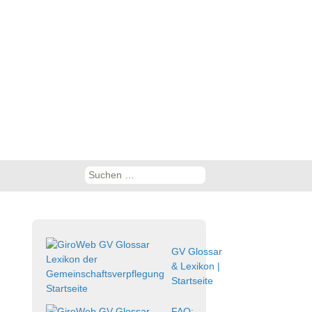
Suchen
nach:
GV Glossar
& Lexikon |
Startseite
FAQ: